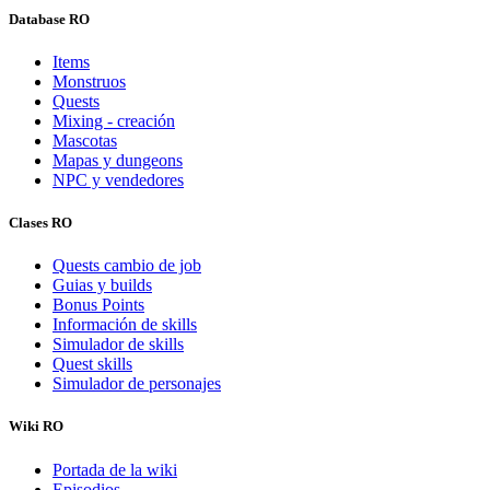
Database RO
Items
Monstruos
Quests
Mixing - creación
Mascotas
Mapas y dungeons
NPC y vendedores
Clases RO
Quests cambio de job
Guias y builds
Bonus Points
Información de skills
Simulador de skills
Quest skills
Simulador de personajes
Wiki RO
Portada de la wiki
Episodios