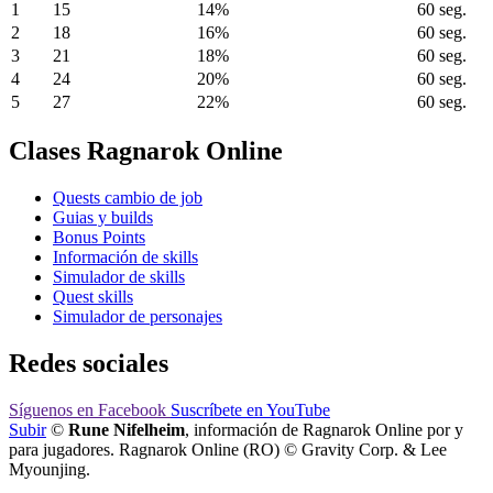
1
15
14%
60 seg.
2
18
16%
60 seg.
3
21
18%
60 seg.
4
24
20%
60 seg.
5
27
22%
60 seg.
Clases Ragnarok Online
Quests cambio de job
Guias y builds
Bonus Points
Información de skills
Simulador de skills
Quest skills
Simulador de personajes
Redes sociales
Síguenos
en Facebook
Suscríbete
en YouTube
Subir
©
Rune Nifelheim
, información de Ragnarok Online por y
para jugadores. Ragnarok Online (RO) © Gravity Corp. & Lee
Myounjing.