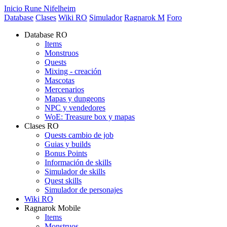
Inicio Rune Nifelheim
Database
Clases
Wiki RO
Simulador
Ragnarok M
Foro
Database RO
Items
Monstruos
Quests
Mixing - creación
Mascotas
Mercenarios
Mapas y dungeons
NPC y vendedores
WoE: Treasure box y mapas
Clases RO
Quests cambio de job
Guias y builds
Bonus Points
Información de skills
Simulador de skills
Quest skills
Simulador de personajes
Wiki RO
Ragnarok Mobile
Items
Monstruos