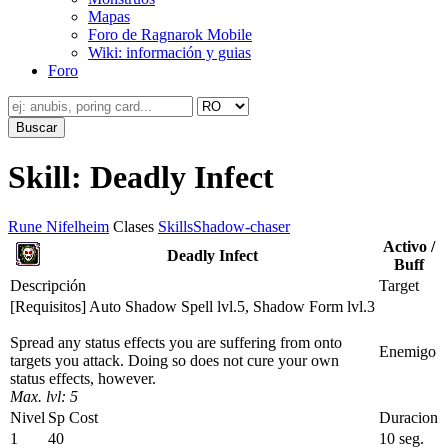
Mapas
Foro de Ragnarok Mobile
Wiki: información y guias
Foro
Skill: Deadly Infect
Rune Nifelheim
Clases
Skills
Shadow-chaser
Activo /
Deadly Infect
Buff
Descripción
Target
[Requisitos] Auto Shadow Spell lvl.5, Shadow Form lvl.3
Spread any status effects you are suffering from onto
Enemigo
targets you attack. Doing so does not cure your own
status effects, however.
Max. lvl: 5
Nivel
Sp Cost
Duracion
1
40
10 seg.