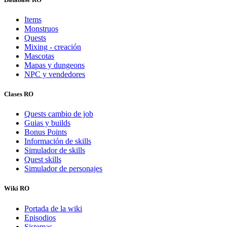
Items
Monstruos
Quests
Mixing - creación
Mascotas
Mapas y dungeons
NPC y vendedores
Clases RO
Quests cambio de job
Guias y builds
Bonus Points
Información de skills
Simulador de skills
Quest skills
Simulador de personajes
Wiki RO
Portada de la wiki
Episodios
Sistemas