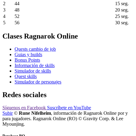
2
44
15 seg.
3
48
20 seg.
4
52
25 seg.
5
56
30 seg.
Clases Ragnarok Online
Quests cambio de job
Guias y builds
Bonus Points
Información de skills
Simulador de skills
Quest skills
Simulador de personajes
Redes sociales
Síguenos
en Facebook
Suscríbete
en YouTube
Subir
©
Rune Nifelheim
, información de Ragnarok Online por y
para jugadores. Ragnarok Online (RO) © Gravity Corp. & Lee
Myounjing.
Database RO