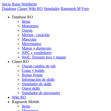
Inicio Rune Nifelheim
Database
Clases
Wiki RO
Simulador
Ragnarok M
Foro
Database RO
Items
Monstruos
Quests
Mixing - creación
Mascotas
Mercenarios
Mapas y dungeons
NPC y vendedores
WoE: Treasure box y mapas
Clases RO
Quests cambio de job
Guias y builds
Bonus Points
Información de skills
Simulador de skills
Quest skills
Simulador de personajes
Wiki RO
Ragnarok Mobile
Items
Monstruos