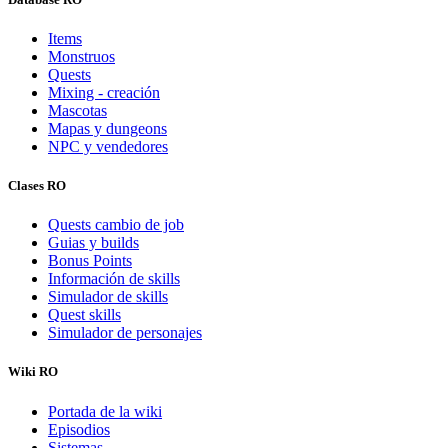
Items
Monstruos
Quests
Mixing - creación
Mascotas
Mapas y dungeons
NPC y vendedores
Clases RO
Quests cambio de job
Guias y builds
Bonus Points
Información de skills
Simulador de skills
Quest skills
Simulador de personajes
Wiki RO
Portada de la wiki
Episodios
Sistemas