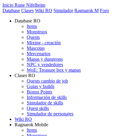
Inicio Rune Nifelheim
Database
Clases
Wiki RO
Simulador
Ragnarok M
Foro
Database RO
Items
Monstruos
Quests
Mixing - creación
Mascotas
Mercenarios
Mapas y dungeons
NPC y vendedores
WoE: Treasure box y mapas
Clases RO
Quests cambio de job
Guias y builds
Bonus Points
Información de skills
Simulador de skills
Quest skills
Simulador de personajes
Wiki RO
Ragnarok Mobile
Items
Monstruos