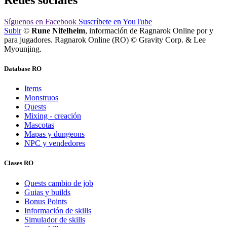
Redes sociales
Síguenos
en Facebook
Suscríbete
en YouTube
Subir
©
Rune Nifelheim
, información de Ragnarok Online por y
para jugadores. Ragnarok Online (RO) © Gravity Corp. & Lee
Myounjing.
Database RO
Items
Monstruos
Quests
Mixing - creación
Mascotas
Mapas y dungeons
NPC y vendedores
Clases RO
Quests cambio de job
Guias y builds
Bonus Points
Información de skills
Simulador de skills