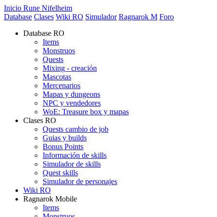
Inicio Rune Nifelheim
Database
Clases
Wiki RO
Simulador
Ragnarok M
Foro
Database RO
Items
Monstruos
Quests
Mixing - creación
Mascotas
Mercenarios
Mapas y dungeons
NPC y vendedores
WoE: Treasure box y mapas
Clases RO
Quests cambio de job
Guias y builds
Bonus Points
Información de skills
Simulador de skills
Quest skills
Simulador de personajes
Wiki RO
Ragnarok Mobile
Items
Monstruos