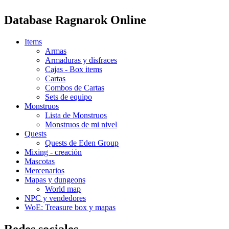
Database Ragnarok Online
Items
Armas
Armaduras y disfraces
Cajas - Box items
Cartas
Combos de Cartas
Sets de equipo
Monstruos
Lista de Monstruos
Monstruos de mi nivel
Quests
Quests de Eden Group
Mixing - creación
Mascotas
Mercenarios
Mapas y dungeons
World map
NPC y vendedores
WoE: Treasure box y mapas