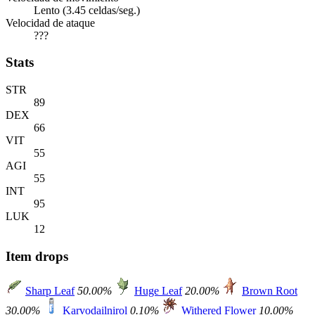
Lento (3.45 celdas/seg.)
Velocidad de ataque
???
Stats
STR
89
DEX
66
VIT
55
AGI
55
INT
95
LUK
12
Item drops
Sharp Leaf
50.00%
Huge Leaf
20.00%
Brown Root
30.00%
Karvodailnirol
0.10%
Withered Flower
10.00%