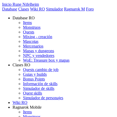
Inicio Rune Nifelheim
Database
Clases
Wiki RO
Simulador
Ragnarok M
Foro
Database RO
Items
Monstruos
Quests
Mixing - creación
Mascotas
Mercenarios
Mapas y dungeons
NPC y vendedores
WoE: Treasure box y mapas
Clases RO
Quests cambio de job
Guias y builds
Bonus Points
Información de skills
Simulador de skills
Quest skills
Simulador de personajes
Wiki RO
Ragnarok Mobile
Items
Monstruos