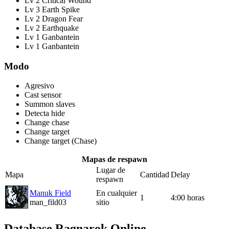
Lv 2 Critical Wound
Lv 3 Earth Spike
Lv 2 Dragon Fear
Lv 2 Earthquake
Lv 1 Ganbantein
Lv 1 Ganbantein
Modo
Agresivo
Cast sensor
Summon slaves
Detecta hide
Change chase
Change target
Change target (Chase)
Mapas de respawn
Lugar de
Mapa
Cantidad
Delay
respawn
Manuk Field
En cualquier
1
4:00 horas
man_fild03
sitio
Database Ragnarok Online