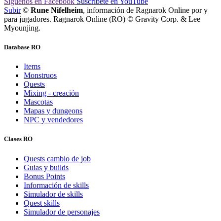
Síguenos
en Facebook
Suscríbete
en YouTube
Subir
©
Rune Nifelheim
, información de Ragnarok Online por y
para jugadores. Ragnarok Online (RO) © Gravity Corp. & Lee
Myounjing.
Database RO
Items
Monstruos
Quests
Mixing - creación
Mascotas
Mapas y dungeons
NPC y vendedores
Clases RO
Quests cambio de job
Guias y builds
Bonus Points
Información de skills
Simulador de skills
Quest skills
Simulador de personajes