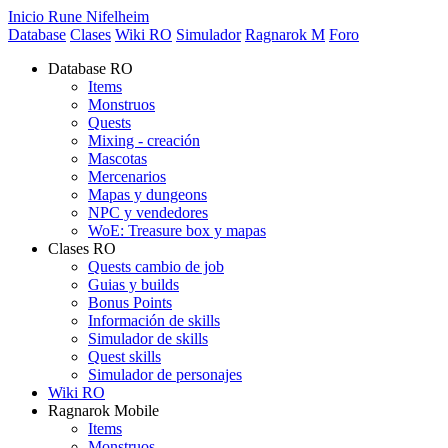
Inicio Rune Nifelheim
Database
Clases
Wiki RO
Simulador
Ragnarok M
Foro
Database RO
Items
Monstruos
Quests
Mixing - creación
Mascotas
Mercenarios
Mapas y dungeons
NPC y vendedores
WoE: Treasure box y mapas
Clases RO
Quests cambio de job
Guias y builds
Bonus Points
Información de skills
Simulador de skills
Quest skills
Simulador de personajes
Wiki RO
Ragnarok Mobile
Items
Monstruos