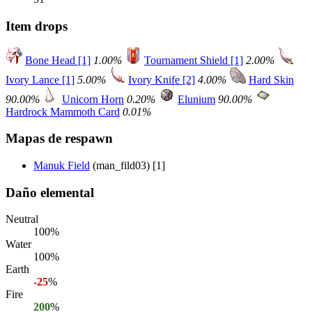
Item drops
Bone Head [1]
1.00%
Tournament Shield [1]
2.00%
Ivory Lance [1]
5.00%
Ivory Knife [2]
4.00%
Hard Skin
90.00%
Unicorn Horn
0.20%
Elunium
90.00%
Hardrock Mammoth Card
0.01%
Mapas de respawn
Manuk Field
(man_fild03) [1]
Daño elemental
Neutral
100%
Water
100%
Earth
-25
%
Fire
200
%