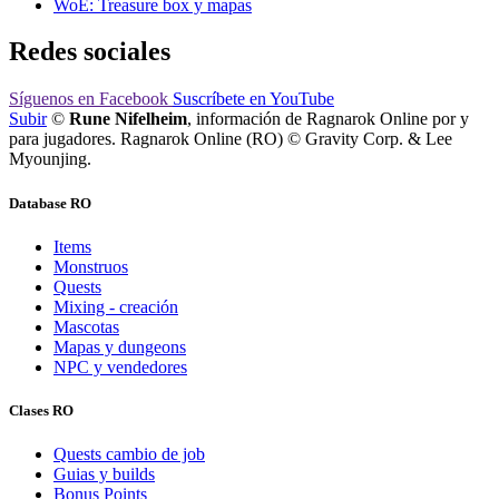
WoE: Treasure box y mapas
Redes sociales
Síguenos
en Facebook
Suscríbete
en YouTube
Subir
©
Rune Nifelheim
, información de Ragnarok Online por y
para jugadores. Ragnarok Online (RO) © Gravity Corp. & Lee
Myounjing.
Database RO
Items
Monstruos
Quests
Mixing - creación
Mascotas
Mapas y dungeons
NPC y vendedores
Clases RO
Quests cambio de job
Guias y builds
Bonus Points