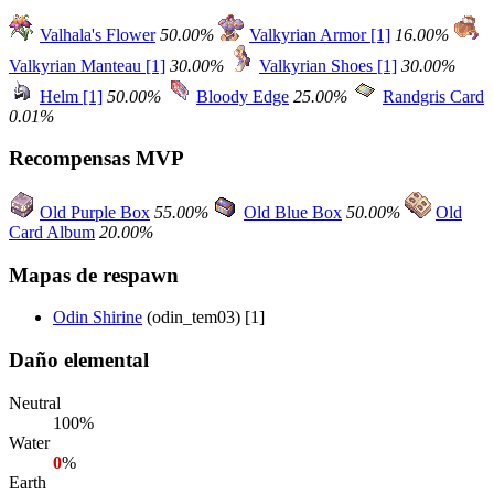
Valhala's Flower
50.00%
Valkyrian Armor [1]
16.00%
Valkyrian Manteau [1]
30.00%
Valkyrian Shoes [1]
30.00%
Helm [1]
50.00%
Bloody Edge
25.00%
Randgris Card
0.01%
Recompensas MVP
Old Purple Box
55.00%
Old Blue Box
50.00%
Old
Card Album
20.00%
Mapas de respawn
Odin Shirine
(odin_tem03) [1]
Daño elemental
Neutral
100%
Water
0
%
Earth