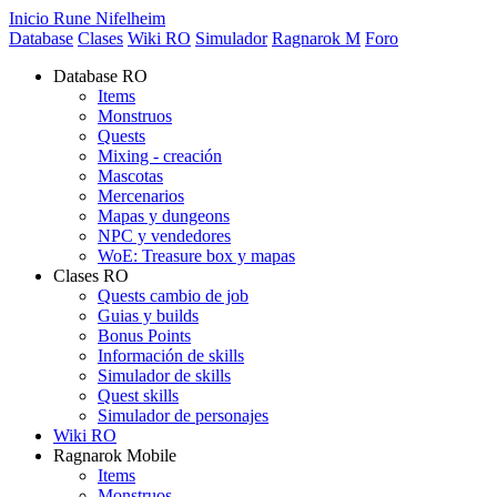
Inicio Rune Nifelheim
Database
Clases
Wiki RO
Simulador
Ragnarok M
Foro
Database RO
Items
Monstruos
Quests
Mixing - creación
Mascotas
Mercenarios
Mapas y dungeons
NPC y vendedores
WoE: Treasure box y mapas
Clases RO
Quests cambio de job
Guias y builds
Bonus Points
Información de skills
Simulador de skills
Quest skills
Simulador de personajes
Wiki RO
Ragnarok Mobile
Items
Monstruos