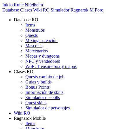
Inicio Rune Nifelheim
Database
Clases
Wiki RO
Simulador
Ragnarok M
Foro
Database RO
Items
Monstruos
Quests
Mixing - creación
Mascotas
Mercenarios
Mapas y dungeons
NPC y vendedores
WoE: Treasure box y mapas
Clases RO
Quests cambio de job
Guias y builds
Bonus Points
Información de skills
Simulador de skills
Quest skills
Simulador de personajes
Wiki RO
Ragnarok Mobile
Items
Monstruos