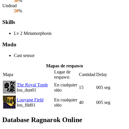
50
%
Undead
50
%
Skills
Lv 2 Metamorphosis
Modo
Cast sensor
Mapas de respawn
Lugar de
Mapa
Cantidad
Delay
respawn
The Royal Tomb
En cualquier
15
005 seg
lou_dun01
sitio
Louyang Field
En cualquier
40
005 seg
lou_fild01
sitio
Database Ragnarok Online