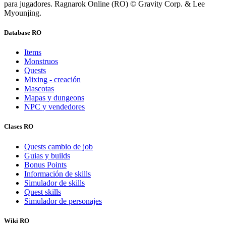
para jugadores. Ragnarok Online (RO) © Gravity Corp. & Lee
Myounjing.
Database RO
Items
Monstruos
Quests
Mixing - creación
Mascotas
Mapas y dungeons
NPC y vendedores
Clases RO
Quests cambio de job
Guias y builds
Bonus Points
Información de skills
Simulador de skills
Quest skills
Simulador de personajes
Wiki RO