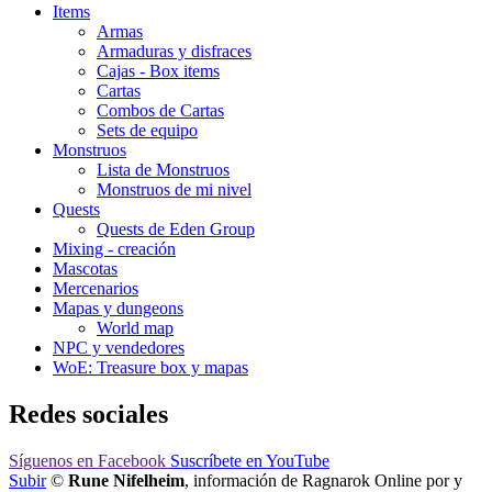
Items
Armas
Armaduras y disfraces
Cajas - Box items
Cartas
Combos de Cartas
Sets de equipo
Monstruos
Lista de Monstruos
Monstruos de mi nivel
Quests
Quests de Eden Group
Mixing - creación
Mascotas
Mercenarios
Mapas y dungeons
World map
NPC y vendedores
WoE: Treasure box y mapas
Redes sociales
Síguenos
en Facebook
Suscríbete
en YouTube
Subir
©
Rune Nifelheim
, información de Ragnarok Online por y