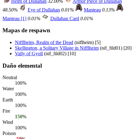
Helm of Dullahan
32.00%
Armor Piece of Dullahan
48.50%
Eye of Dullahan
0.01%
Manteau
0.13%
Manteau [1]
0.01%
Dullahan Card
0.01%
Mapas de respawn
Nifflheim, Realm of the Dead
(niflheim) [5]
Skellington, a Solitary Village in Nifflheim
(nif_fild01) [20]
Vally of Gyoll
(nif_fild02) [10]
Daño elemental
Neutral
100%
Water
100%
Earth
100%
Fire
150
%
Wind
100%
Poison
-50
%