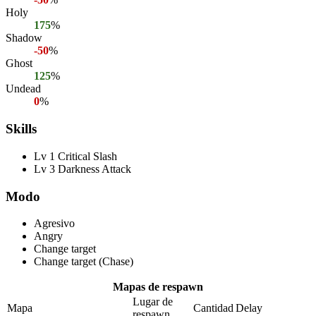
Holy
175
%
Shadow
-50
%
Ghost
125
%
Undead
0
%
Skills
Lv 1 Critical Slash
Lv 3 Darkness Attack
Modo
Agresivo
Angry
Change target
Change target (Chase)
Mapas de respawn
Lugar de
Mapa
Cantidad
Delay
respawn