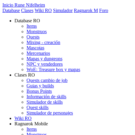
Inicio Rune Nifelheim
Database
Clases
Wiki RO
Simulador
Ragnarok M
Foro
Database RO
Items
Monstruos
Quests
Mixing - creación
Mascotas
Mercenarios
Mapas y dungeons
NPC y vendedores
WoE: Treasure box y mapas
Clases RO
Quests cambio de job
Guias y builds
Bonus Points
Información de skills
Simulador de skills
Quest skills
Simulador de personajes
Wiki RO
Ragnarok Mobile
Items
Monstruos