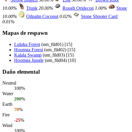
10.00%
Trunk
20.00%
Rough Oridecon
1.00%
Stone
10.00%
Oilpalm Coconut
0.02%
Stone Shooter Card
0.01%
Mapas de respawn
Luluka Forest
(um_fild01) [15]
Hoomga Forest
(um_fild02) [15]
Kalala Swamp
(um_fild03) [15]
Hoomga Jungle
(um_fild04) [10]
Daño elemental
Neutral
100%
Water
200
%
Earth
70
%
Fire
-25
%
Wind
100%