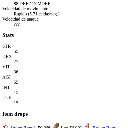
88 DEF / 15 MDEF
Velocidad de movimiento
Rápido (5.71 celdas/seg.)
Velocidad de ataque
???
Stats
STR
55
DEX
77
VIT
36
AGI
55
INT
15
LUK
15
Item drops
Strong Branch
50.00%
Log
50.00%
Brown Root