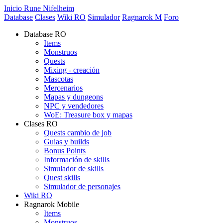
Inicio Rune Nifelheim
Database
Clases
Wiki RO
Simulador
Ragnarok M
Foro
Database RO
Items
Monstruos
Quests
Mixing - creación
Mascotas
Mercenarios
Mapas y dungeons
NPC y vendedores
WoE: Treasure box y mapas
Clases RO
Quests cambio de job
Guias y builds
Bonus Points
Información de skills
Simulador de skills
Quest skills
Simulador de personajes
Wiki RO
Ragnarok Mobile
Items
Monstruos