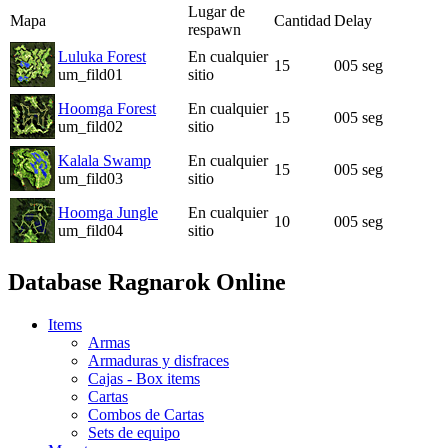
Lugar de
Mapa
Cantidad
Delay
respawn
Luluka Forest
En cualquier
15
005 seg
um_fild01
sitio
Hoomga Forest
En cualquier
15
005 seg
um_fild02
sitio
Kalala Swamp
En cualquier
15
005 seg
um_fild03
sitio
Hoomga Jungle
En cualquier
10
005 seg
um_fild04
sitio
Database Ragnarok Online
Items
Armas
Armaduras y disfraces
Cajas - Box items
Cartas
Combos de Cartas
Sets de equipo