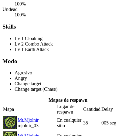
100%
Undead
100%
Skills
Lv 1 Cloaking
Lv 2 Combo Attack
Lv 1 Earth Attack
Modo
Agresivo
Angry
Change target
Change target (Chase)
Mapas de respawn
Lugar de
Mapa
Cantidad
Delay
respawn
Mt.Mjolnir
En cualquier
35
005 seg
mjolnir_03
sitio
Mt.Mjolnir
En cualquier