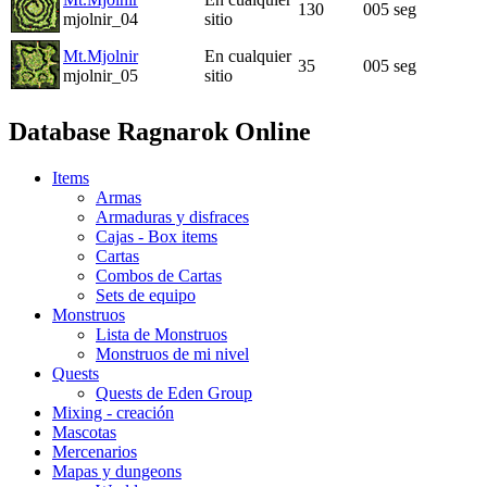
130
005 seg
mjolnir_04
sitio
Mt.Mjolnir
En cualquier
35
005 seg
mjolnir_05
sitio
Database Ragnarok Online
Items
Armas
Armaduras y disfraces
Cajas - Box items
Cartas
Combos de Cartas
Sets de equipo
Monstruos
Lista de Monstruos
Monstruos de mi nivel
Quests
Quests de Eden Group
Mixing - creación
Mascotas
Mercenarios
Mapas y dungeons