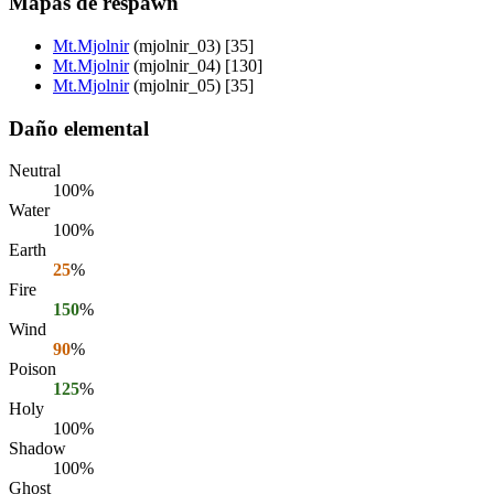
Mapas de respawn
Mt.Mjolnir
(mjolnir_03) [35]
Mt.Mjolnir
(mjolnir_04) [130]
Mt.Mjolnir
(mjolnir_05) [35]
Daño elemental
Neutral
100%
Water
100%
Earth
25
%
Fire
150
%
Wind
90
%
Poison
125
%
Holy
100%
Shadow
100%
Ghost