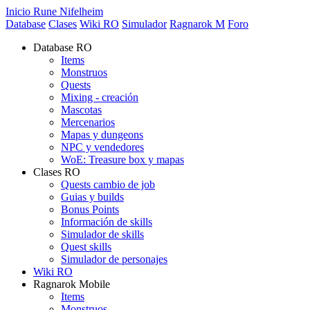
Inicio Rune Nifelheim
Database
Clases
Wiki RO
Simulador
Ragnarok M
Foro
Database RO
Items
Monstruos
Quests
Mixing - creación
Mascotas
Mercenarios
Mapas y dungeons
NPC y vendedores
WoE: Treasure box y mapas
Clases RO
Quests cambio de job
Guias y builds
Bonus Points
Información de skills
Simulador de skills
Quest skills
Simulador de personajes
Wiki RO
Ragnarok Mobile
Items
Monstruos