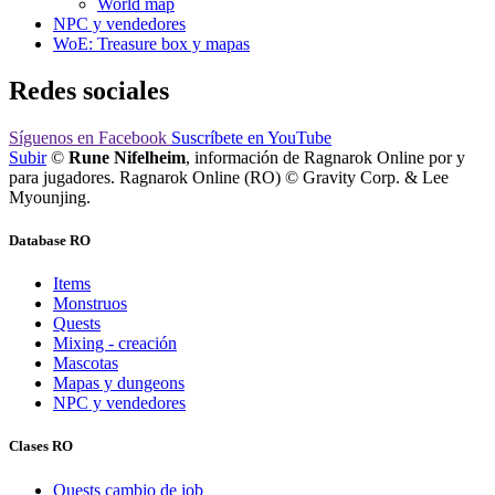
World map
NPC y vendedores
WoE: Treasure box y mapas
Redes sociales
Síguenos
en Facebook
Suscríbete
en YouTube
Subir
©
Rune Nifelheim
, información de Ragnarok Online por y
para jugadores. Ragnarok Online (RO) © Gravity Corp. & Lee
Myounjing.
Database RO
Items
Monstruos
Quests
Mixing - creación
Mascotas
Mapas y dungeons
NPC y vendedores
Clases RO
Quests cambio de job