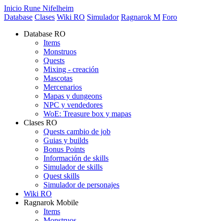
Inicio Rune Nifelheim
Database
Clases
Wiki RO
Simulador
Ragnarok M
Foro
Database RO
Items
Monstruos
Quests
Mixing - creación
Mascotas
Mercenarios
Mapas y dungeons
NPC y vendedores
WoE: Treasure box y mapas
Clases RO
Quests cambio de job
Guias y builds
Bonus Points
Información de skills
Simulador de skills
Quest skills
Simulador de personajes
Wiki RO
Ragnarok Mobile
Items
Monstruos