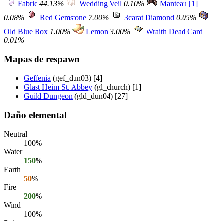
Fabric
44.13%
Wedding Veil
0.10%
Manteau [1]
0.08%
Red Gemstone
7.00%
3carat Diamond
0.05%
Old Blue Box
1.00%
Lemon
3.00%
Wraith Dead Card
0.01%
Mapas de respawn
Geffenia
(gef_dun03) [4]
Glast Heim St. Abbey
(gl_church) [1]
Guild Dungeon
(gld_dun04) [27]
Daño elemental
Neutral
100%
Water
150
%
Earth
50
%
Fire
200
%
Wind
100%