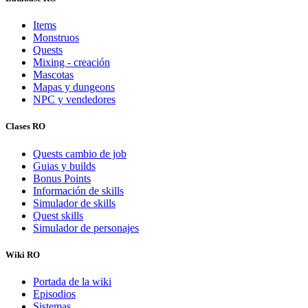
Items
Monstruos
Quests
Mixing - creación
Mascotas
Mapas y dungeons
NPC y vendedores
Clases RO
Quests cambio de job
Guias y builds
Bonus Points
Información de skills
Simulador de skills
Quest skills
Simulador de personajes
Wiki RO
Portada de la wiki
Episodios
Sistemas