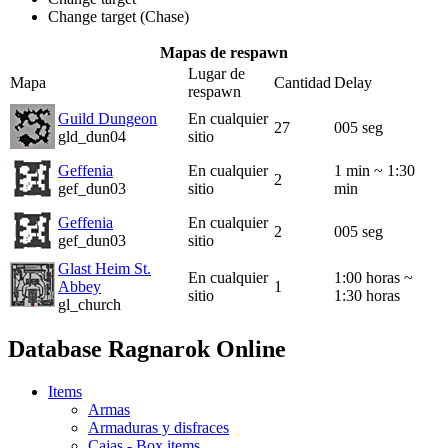
Change target (Chase)
Mapas de respawn
Lugar de
Mapa
Cantidad
Delay
respawn
Guild Dungeon
En cualquier
27
005 seg
gld_dun04
sitio
Geffenia
En cualquier
1 min ~ 1:30
2
gef_dun03
sitio
min
Geffenia
En cualquier
2
005 seg
gef_dun03
sitio
Glast Heim St.
En cualquier
1:00 horas ~
Abbey
1
sitio
1:30 horas
gl_church
Database Ragnarok Online
Items
Armas
Armaduras y disfraces
Cajas - Box items