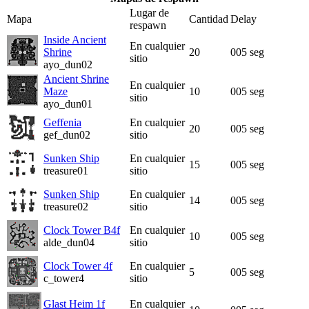
Lugar de
Mapa
Cantidad
Delay
respawn
Inside Ancient
En cualquier
Shrine
20
005 seg
sitio
ayo_dun02
Ancient Shrine
En cualquier
Maze
10
005 seg
sitio
ayo_dun01
Geffenia
En cualquier
20
005 seg
gef_dun02
sitio
Sunken Ship
En cualquier
15
005 seg
treasure01
sitio
Sunken Ship
En cualquier
14
005 seg
treasure02
sitio
Clock Tower B4f
En cualquier
10
005 seg
alde_dun04
sitio
Clock Tower 4f
En cualquier
5
005 seg
c_tower4
sitio
Glast Heim 1f
En cualquier