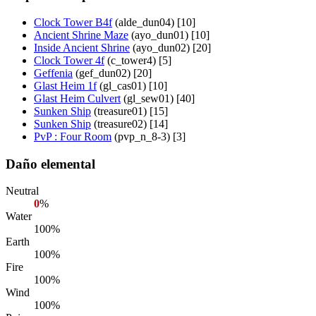
Clock Tower B4f
(alde_dun04) [10]
Ancient Shrine Maze
(ayo_dun01) [10]
Inside Ancient Shrine
(ayo_dun02) [20]
Clock Tower 4f
(c_tower4) [5]
Geffenia
(gef_dun02) [20]
Glast Heim 1f
(gl_cas01) [10]
Glast Heim Culvert
(gl_sew01) [40]
Sunken Ship
(treasure01) [15]
Sunken Ship
(treasure02) [14]
PvP : Four Room
(pvp_n_8-3) [3]
Daño elemental
Neutral
0
%
Water
100%
Earth
100%
Fire
100%
Wind
100%