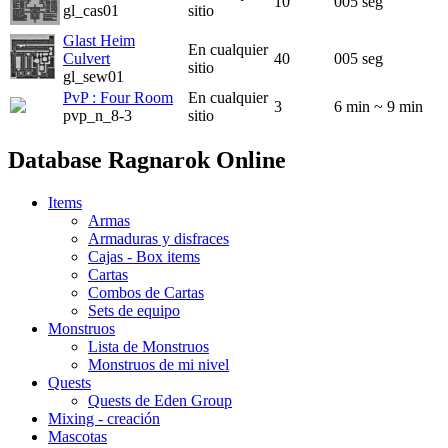
10
005 seg
gl_cas01
sitio
Glast Heim
En cualquier
Culvert
40
005 seg
sitio
gl_sew01
PvP : Four Room
En cualquier
3
6 min ~ 9 min
pvp_n_8-3
sitio
Database Ragnarok Online
Items
Armas
Armaduras y disfraces
Cajas - Box items
Cartas
Combos de Cartas
Sets de equipo
Monstruos
Lista de Monstruos
Monstruos de mi nivel
Quests
Quests de Eden Group
Mixing - creación
Mascotas