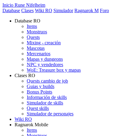
Inicio Rune Nifelheim
Database
Clases
Wiki RO
Simulador
Ragnarok M
Foro
Database RO
Items
Monstruos
Quests
Mixing - creación
Mascotas
Mercenarios
Mapas y dungeons
NPC y vendedores
WoE: Treasure box y mapas
Clases RO
Quests cambio de job
Guias y builds
Bonus Points
Información de skills
Simulador de skills
Quest skills
Simulador de personajes
Wiki RO
Ragnarok Mobile
Items
Monstruos