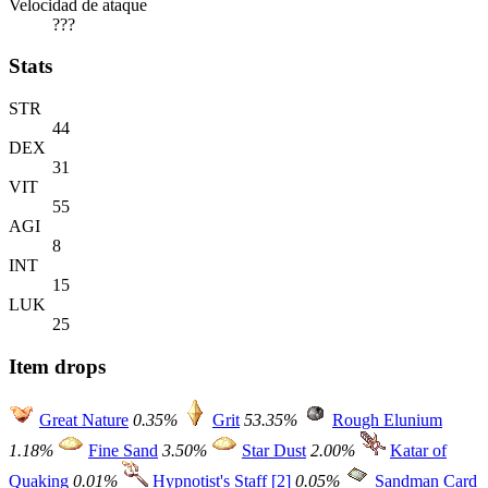
Velocidad de ataque
???
Stats
STR
44
DEX
31
VIT
55
AGI
8
INT
15
LUK
25
Item drops
Great Nature
0.35%
Grit
53.35%
Rough Elunium
1.18%
Fine Sand
3.50%
Star Dust
2.00%
Katar of
Quaking
0.01%
Hypnotist's Staff [2]
0.05%
Sandman Card