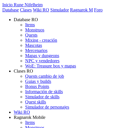
Inicio Rune Nifelheim
Database
Clases
Wiki RO
Simulador
Ragnarok M
Foro
Database RO
Items
Monstruos
Quests
Mixing - creación
Mascotas
Mercenarios
Mapas y dungeons
NPC y vendedores
WoE: Treasure box y mapas
Clases RO
Quests cambio de job
Guias y builds
Bonus Points
Información de skills
Simulador de skills
Quest skills
Simulador de personajes
Wiki RO
Ragnarok Mobile
Items
Monstruos