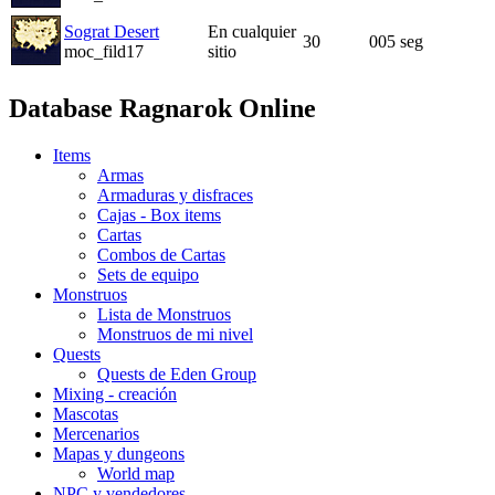
Sograt Desert
En cualquier
30
005 seg
moc_fild17
sitio
Database Ragnarok Online
Items
Armas
Armaduras y disfraces
Cajas - Box items
Cartas
Combos de Cartas
Sets de equipo
Monstruos
Lista de Monstruos
Monstruos de mi nivel
Quests
Quests de Eden Group
Mixing - creación
Mascotas
Mercenarios
Mapas y dungeons
World map
NPC y vendedores