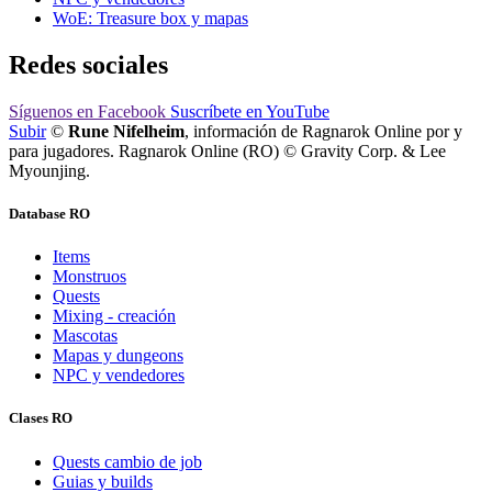
WoE: Treasure box y mapas
Redes sociales
Síguenos
en Facebook
Suscríbete
en YouTube
Subir
©
Rune Nifelheim
, información de Ragnarok Online por y
para jugadores. Ragnarok Online (RO) © Gravity Corp. & Lee
Myounjing.
Database RO
Items
Monstruos
Quests
Mixing - creación
Mascotas
Mapas y dungeons
NPC y vendedores
Clases RO
Quests cambio de job
Guias y builds