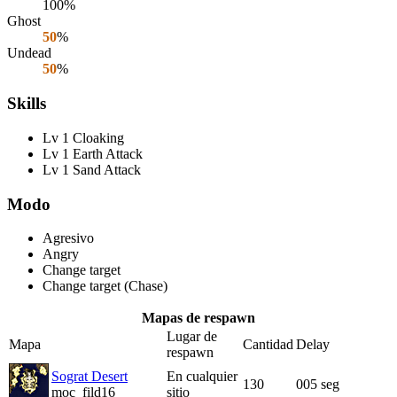
100%
Ghost
50
%
Undead
50
%
Skills
Lv 1 Cloaking
Lv 1 Earth Attack
Lv 1 Sand Attack
Modo
Agresivo
Angry
Change target
Change target (Chase)
Mapas de respawn
Lugar de
Mapa
Cantidad
Delay
respawn
Sograt Desert
En cualquier
130
005 seg
moc_fild16
sitio