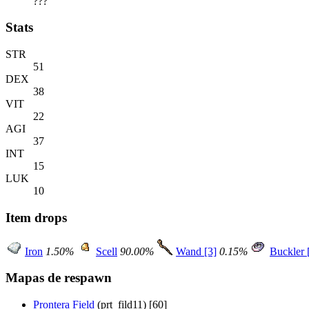
???
Stats
STR
51
DEX
38
VIT
22
AGI
37
INT
15
LUK
10
Item drops
Iron
1.50%
Scell
90.00%
Wand [3]
0.15%
Buckler 
Mapas de respawn
Prontera Field
(prt_fild11) [60]