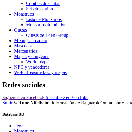
Combos de Cartas
Sets de equipo
Monstruos
Lista de Monstruos
Monstruos de mi nivel
Quests
Quests de Eden Group
Mixing - creación
Mascotas
Mercenarios
Mapas y dungeons
World map
NPC y vendedores
WoE: Treasure box y mapas
Redes sociales
Síguenos
en Facebook
Suscríbete
en YouTube
Subir
©
Rune Nifelheim
, información de Ragnarok Online por y pa
Database RO
Items
Monstruos