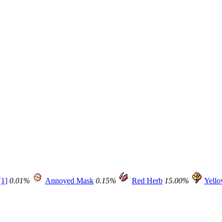
[1]
0.01%
Annoyed Mask
0.15%
Red Herb
15.00%
Yell