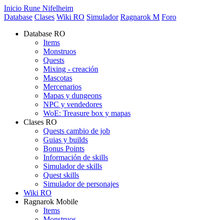
Inicio Rune Nifelheim
Database
Clases
Wiki RO
Simulador
Ragnarok M
Foro
Database RO
Items
Monstruos
Quests
Mixing - creación
Mascotas
Mercenarios
Mapas y dungeons
NPC y vendedores
WoE: Treasure box y mapas
Clases RO
Quests cambio de job
Guias y builds
Bonus Points
Información de skills
Simulador de skills
Quest skills
Simulador de personajes
Wiki RO
Ragnarok Mobile
Items
Monstruos