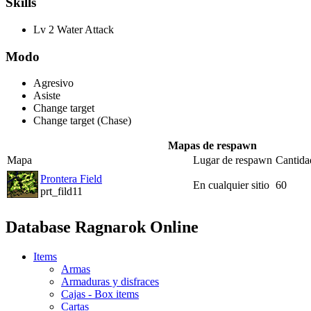
Skills
Lv 2 Water Attack
Modo
Agresivo
Asiste
Change target
Change target (Chase)
Mapas de respawn
Mapa
Lugar de respawn
Cantida
Prontera Field
En cualquier sitio
60
prt_fild11
Database Ragnarok Online
Items
Armas
Armaduras y disfraces
Cajas - Box items
Cartas