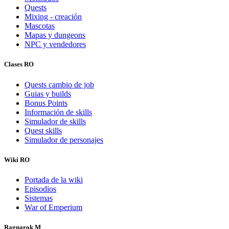
Quests
Mixing - creación
Mascotas
Mapas y dungeons
NPC y vendedores
Clases RO
Quests cambio de job
Guias y builds
Bonus Points
Información de skills
Simulador de skills
Quest skills
Simulador de personajes
Wiki RO
Portada de la wiki
Episodios
Sistemas
War of Emperium
Ragnarok M