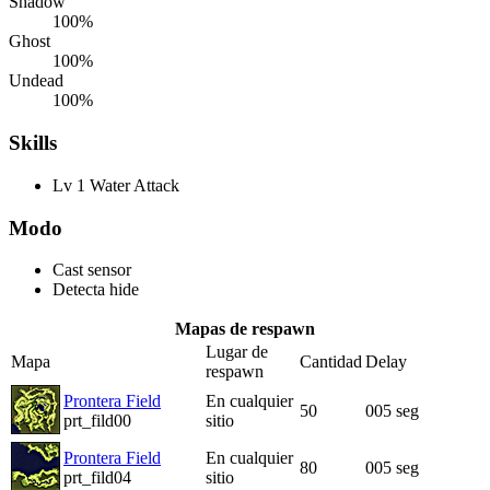
Shadow
100%
Ghost
100%
Undead
100%
Skills
Lv 1 Water Attack
Modo
Cast sensor
Detecta hide
Mapas de respawn
Lugar de
Mapa
Cantidad
Delay
respawn
Prontera Field
En cualquier
50
005 seg
prt_fild00
sitio
Prontera Field
En cualquier
80
005 seg
prt_fild04
sitio