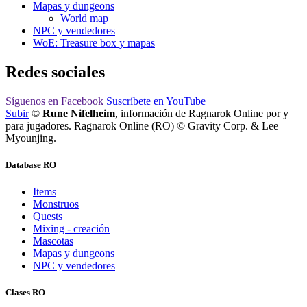
Mapas y dungeons
World map
NPC y vendedores
WoE: Treasure box y mapas
Redes sociales
Síguenos
en Facebook
Suscríbete
en YouTube
Subir
©
Rune Nifelheim
, información de Ragnarok Online por y
para jugadores. Ragnarok Online (RO) © Gravity Corp. & Lee
Myounjing.
Database RO
Items
Monstruos
Quests
Mixing - creación
Mascotas
Mapas y dungeons
NPC y vendedores
Clases RO