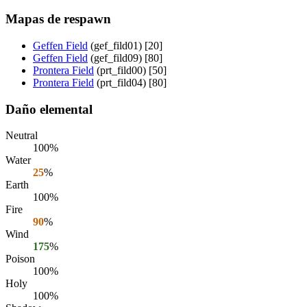
Mapas de respawn
Geffen Field
(gef_fild01) [20]
Geffen Field
(gef_fild09) [80]
Prontera Field
(prt_fild00) [50]
Prontera Field
(prt_fild04) [80]
Daño elemental
Neutral
100%
Water
25
%
Earth
100%
Fire
90
%
Wind
175
%
Poison
100%
Holy
100%