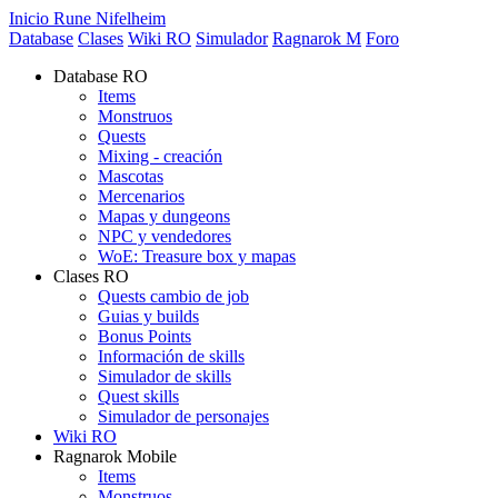
Inicio Rune Nifelheim
Database
Clases
Wiki RO
Simulador
Ragnarok M
Foro
Database RO
Items
Monstruos
Quests
Mixing - creación
Mascotas
Mercenarios
Mapas y dungeons
NPC y vendedores
WoE: Treasure box y mapas
Clases RO
Quests cambio de job
Guias y builds
Bonus Points
Información de skills
Simulador de skills
Quest skills
Simulador de personajes
Wiki RO
Ragnarok Mobile
Items
Monstruos