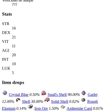
Velocidad de ataque
???
Stats
STR
16
DEX
21
VIT
11
AGI
20
INT
10
LUK
5
Item drops
Crystal Blue
0.50%
Snail's Shell
90.00%
Garlet
12.00%
Shell
30.00%
Solid Shell
0.02%
Rough
Elunium
0.14%
Iron Ore
1.50%
Ambernite Card
0.01%