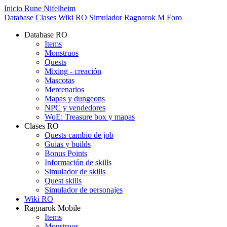
Inicio Rune Nifelheim
Database
Clases
Wiki RO
Simulador
Ragnarok M
Foro
Database RO
Items
Monstruos
Quests
Mixing - creación
Mascotas
Mercenarios
Mapas y dungeons
NPC y vendedores
WoE: Treasure box y mapas
Clases RO
Quests cambio de job
Guias y builds
Bonus Points
Información de skills
Simulador de skills
Quest skills
Simulador de personajes
Wiki RO
Ragnarok Mobile
Items
Monstruos