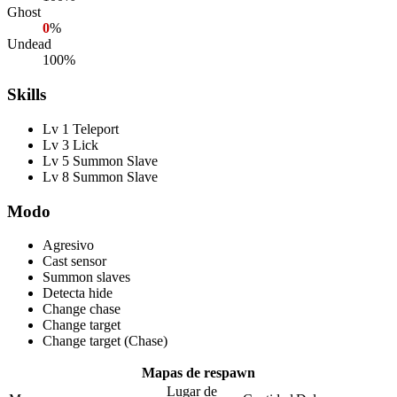
Ghost
0
%
Undead
100%
Skills
Lv 1 Teleport
Lv 3 Lick
Lv 5 Summon Slave
Lv 8 Summon Slave
Modo
Agresivo
Cast sensor
Summon slaves
Detecta hide
Change chase
Change target
Change target (Chase)
Mapas de respawn
Lugar de