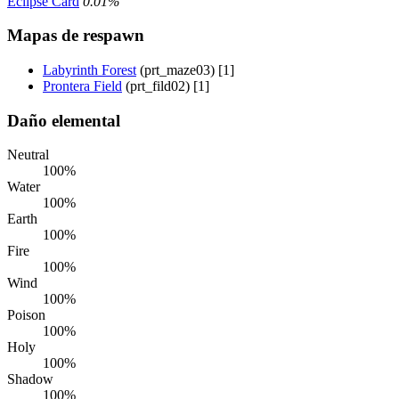
Eclipse Card
0.01%
Mapas de respawn
Labyrinth Forest
(prt_maze03) [1]
Prontera Field
(prt_fild02) [1]
Daño elemental
Neutral
100%
Water
100%
Earth
100%
Fire
100%
Wind
100%
Poison
100%
Holy
100%
Shadow
100%