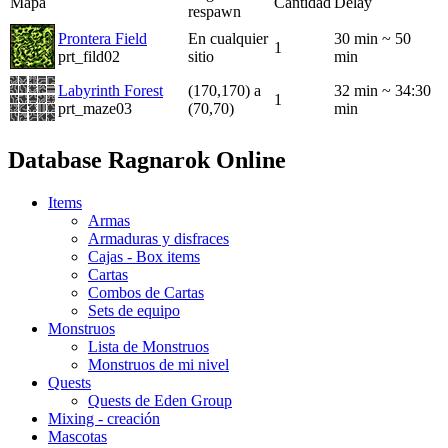
Mapa
Cantidad
Delay
respawn
Prontera Field
En cualquier
30 min ~ 50
1
prt_fild02
sitio
min
Labyrinth Forest
(170,170) a
32 min ~ 34:30
1
prt_maze03
(70,70)
min
Database Ragnarok Online
Items
Armas
Armaduras y disfraces
Cajas - Box items
Cartas
Combos de Cartas
Sets de equipo
Monstruos
Lista de Monstruos
Monstruos de mi nivel
Quests
Quests de Eden Group
Mixing - creación
Mascotas