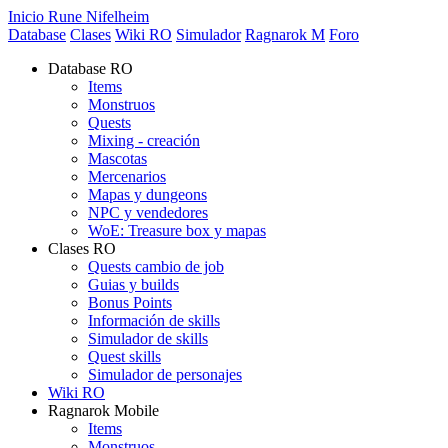
Inicio Rune Nifelheim
Database
Clases
Wiki RO
Simulador
Ragnarok M
Foro
Database RO
Items
Monstruos
Quests
Mixing - creación
Mascotas
Mercenarios
Mapas y dungeons
NPC y vendedores
WoE: Treasure box y mapas
Clases RO
Quests cambio de job
Guias y builds
Bonus Points
Información de skills
Simulador de skills
Quest skills
Simulador de personajes
Wiki RO
Ragnarok Mobile
Items
Monstruos