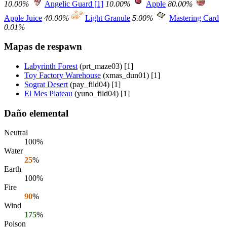
10.00%
Angelic Guard [1]
10.00%
Apple
80.00%
Apple Juice
40.00%
Light Granule
5.00%
Mastering Card
0.01%
Mapas de respawn
Labyrinth Forest
(prt_maze03) [1]
Toy Factory Warehouse
(xmas_dun01) [1]
Sograt Desert
(pay_fild04) [1]
El Mes Plateau
(yuno_fild04) [1]
Daño elemental
Neutral
100%
Water
25
%
Earth
100%
Fire
90
%
Wind
175
%
Poison