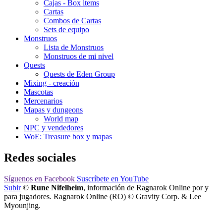
Cajas - Box items
Cartas
Combos de Cartas
Sets de equipo
Monstruos
Lista de Monstruos
Monstruos de mi nivel
Quests
Quests de Eden Group
Mixing - creación
Mascotas
Mercenarios
Mapas y dungeons
World map
NPC y vendedores
WoE: Treasure box y mapas
Redes sociales
Síguenos
en Facebook
Suscríbete
en YouTube
Subir
©
Rune Nifelheim
, información de Ragnarok Online por y
para jugadores. Ragnarok Online (RO) © Gravity Corp. & Lee
Myounjing.