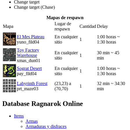
Change target
Change target (Chase)
Mapas de respawn
Lugar de
Mapa
Cantidad
Delay
respawn
El Mes Plateau
En cualquier
1:00 horas ~
1
yuno_fild04
sitio
1:30 horas
Toy Factory
En cualquier
30 min ~ 45
Warehouse
1
sitio
min
xmas_dun01
Sograt Desert
En cualquier
1:00 horas ~
1
pay_fild04
sitio
1:30 horas
Labyrinth Forest
(23,23) a
32 min ~ 34:30
1
prt_maze03
(70,70)
min
Database Ragnarok Online
Items
Armas
Armaduras y disfraces