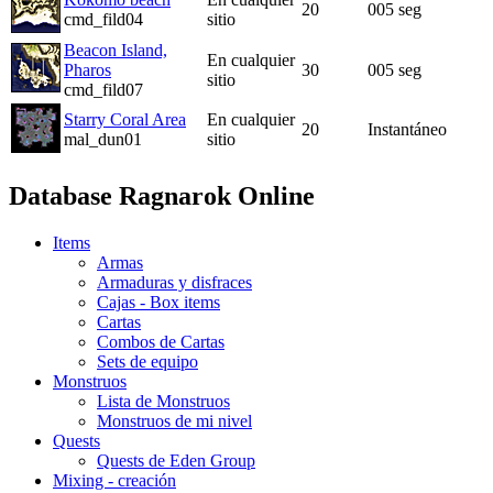
20
005 seg
cmd_fild04
sitio
Beacon Island,
En cualquier
Pharos
30
005 seg
sitio
cmd_fild07
Starry Coral Area
En cualquier
20
Instantáneo
mal_dun01
sitio
Database Ragnarok Online
Items
Armas
Armaduras y disfraces
Cajas - Box items
Cartas
Combos de Cartas
Sets de equipo
Monstruos
Lista de Monstruos
Monstruos de mi nivel
Quests
Quests de Eden Group
Mixing - creación