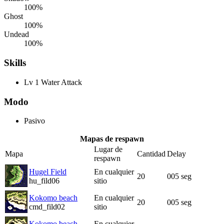
100%
Ghost
100%
Undead
100%
Skills
Lv 1 Water Attack
Modo
Pasivo
Mapas de respawn
Lugar de
Mapa
Cantidad
Delay
respawn
Hugel Field
En cualquier
20
005 seg
hu_fild06
sitio
Kokomo beach
En cualquier
20
005 seg
cmd_fild02
sitio
Kokomo beach
En cualquier