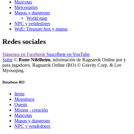
Mascotas
Mercenarios
Mapas y dungeons
World map
NPC y vendedores
WoE: Treasure box y mapas
Redes sociales
Síguenos
en Facebook
Suscríbete
en YouTube
Subir
©
Rune Nifelheim
, información de Ragnarok Online por y
para jugadores. Ragnarok Online (RO) © Gravity Corp. & Lee
Myounjing.
Database RO
Items
Monstruos
Quests
Mixing - creación
Mascotas
Mapas y dungeons
NPC y vendedores