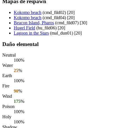
Mapas de respawn
Kokomo beach
(cmd_fild02) [20]
Kokomo beach
(cmd_fild04) [20]
Beacon Island, Pharos
(cmd_fild07) [30]
Hugel Field
(hu_fild06) [20]
Lagoon in the Stars
(mal_dun01) [20]
Daño elemental
Neutral
100%
Water
25
%
Earth
100%
Fire
90
%
Wind
175
%
Poison
100%
Holy
100%
Shadow