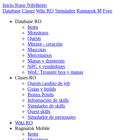
Inicio Rune Nifelheim
Database
Clases
Wiki RO
Simulador
Ragnarok M
Foro
Database RO
Items
Monstruos
Quests
Mixing - creación
Mascotas
Mercenarios
Mapas y dungeons
NPC y vendedores
WoE: Treasure box y mapas
Clases RO
Quests cambio de job
Guias y builds
Bonus Points
Información de skills
Simulador de skills
Quest skills
Simulador de personajes
Wiki RO
Ragnarok Mobile
Items
Monstruos