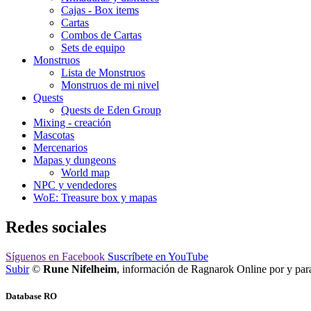
Cajas - Box items
Cartas
Combos de Cartas
Sets de equipo
Monstruos
Lista de Monstruos
Monstruos de mi nivel
Quests
Quests de Eden Group
Mixing - creación
Mascotas
Mercenarios
Mapas y dungeons
World map
NPC y vendedores
WoE: Treasure box y mapas
Redes sociales
Síguenos
en Facebook
Suscríbete
en YouTube
Subir
©
Rune Nifelheim
, información de Ragnarok Online por y pa
Database RO