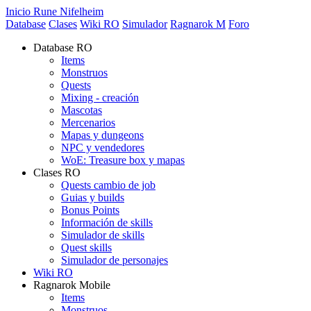
Inicio Rune Nifelheim
Database
Clases
Wiki RO
Simulador
Ragnarok M
Foro
Database RO
Items
Monstruos
Quests
Mixing - creación
Mascotas
Mercenarios
Mapas y dungeons
NPC y vendedores
WoE: Treasure box y mapas
Clases RO
Quests cambio de job
Guias y builds
Bonus Points
Información de skills
Simulador de skills
Quest skills
Simulador de personajes
Wiki RO
Ragnarok Mobile
Items
Monstruos