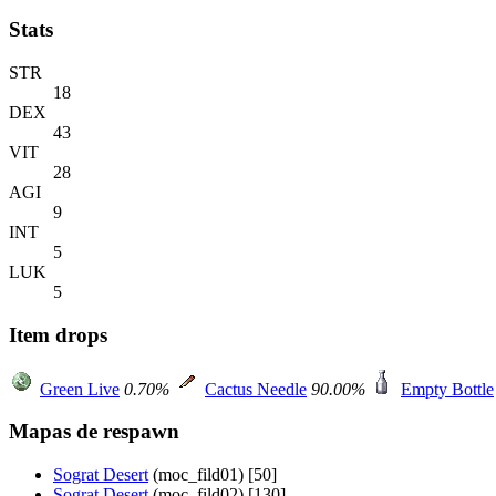
Stats
STR
18
DEX
43
VIT
28
AGI
9
INT
5
LUK
5
Item drops
Green Live
0.70%
Cactus Needle
90.00%
Empty Bottle
Mapas de respawn
Sograt Desert
(moc_fild01) [50]
Sograt Desert
(moc_fild02) [130]