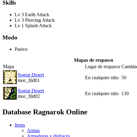
Skills
Lv 3 Earth Attack
Lv 3 Piercing Attack
Lv 1 Splash Attack
Modo
Pasivo
Mapas de respawn
Mapa
Lugar de respawn
Cantida
Sograt Desert
En cualquier sitio
50
moc_fild01
Sograt Desert
En cualquier sitio
130
moc_fild02
Database Ragnarok Online
Items
Armas
Armaduras y disfraces