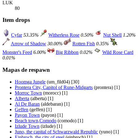
LUK
80
Item drops
Cyfar
53.35%
Witherless Rose
0.50%
Nut Shell
1.20%
Arrow of Shadow
30.00%
Rotten Fish
0.35%
Monster's Feed
6.00%
Big Ribbon
0.02%
Wild Rose Card
0.01%
Mapas de respawn
Hoomga Jungle
(um_fild04) [30]
Prontera City, Capitol of Rune-Midgarts
(prontera) [1]
Morroc Town
(morocc) [1]
Alberta
(alberta) [1]
Al De Baran
(aldebaran) [1]
Geffen
(geffen) [1]
Payon Town
(payon) [1]
Beach town,Comodo
(comodo) [1]
Izlude Town
(izlude) [1]
Juno, the capital of Schwarzwald Republic
(yuno) [1]
Einbroch, the city of steel
(einbroch) [1]