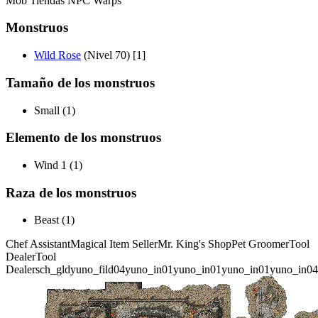
Mob
Tiendas
NPC
Warps
Monstruos
Wild Rose
(Nivel 70) [1]
Tamaño de los monstruos
Small (1)
Elemento de los monstruos
Wind 1 (1)
Raza de los monstruos
Beast (1)
Chef Assistant
Magical Item Seller
Mr. King's Shop
Pet Groomer
Tool
Dealer
Tool
Dealer
sch_gld
yuno_fild04
yuno_in01
yuno_in01
yuno_in01
yuno_in04