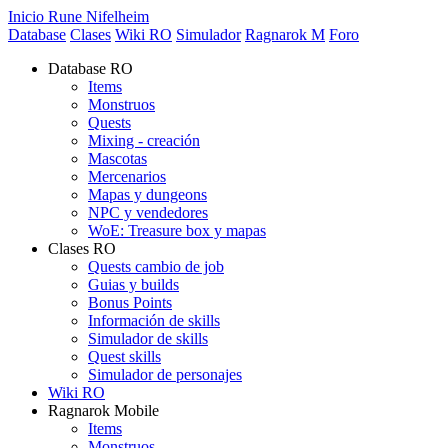
Inicio Rune Nifelheim
Database
Clases
Wiki RO
Simulador
Ragnarok M
Foro
Database RO
Items
Monstruos
Quests
Mixing - creación
Mascotas
Mercenarios
Mapas y dungeons
NPC y vendedores
WoE: Treasure box y mapas
Clases RO
Quests cambio de job
Guias y builds
Bonus Points
Información de skills
Simulador de skills
Quest skills
Simulador de personajes
Wiki RO
Ragnarok Mobile
Items
Monstruos