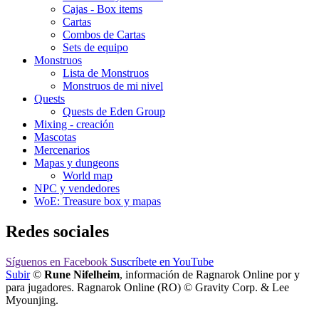
Cajas - Box items
Cartas
Combos de Cartas
Sets de equipo
Monstruos
Lista de Monstruos
Monstruos de mi nivel
Quests
Quests de Eden Group
Mixing - creación
Mascotas
Mercenarios
Mapas y dungeons
World map
NPC y vendedores
WoE: Treasure box y mapas
Redes sociales
Síguenos
en Facebook
Suscríbete
en YouTube
Subir
©
Rune Nifelheim
, información de Ragnarok Online por y
para jugadores. Ragnarok Online (RO) © Gravity Corp. & Lee
Myounjing.