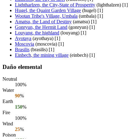
Lightharlzen, the City-State of Prosperity
(lighthalzen) [1]
Hugel, the Quaint Garden Village
(hugel) [1]
Wootan Tribe's Village, Umbala
(umbala) [1]
Amatsu, the Land of Destiny
(amatsu) [1]
Gonryun, the Hermit Land
(gonryun) [1]
Louyang, the highland
(louyang) [1]
Ayotaya
(ayothaya) [1]
Moscovia
(moscovia) [1]
Brasilis
(brasilis) [1]
Einbech, the mining village
(einbech) [1]
Daño elemental
Neutral
100%
Water
90
%
Earth
150
%
Fire
100%
Wind
25
%
Poison