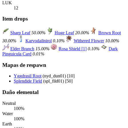
LUK
12
Item drops
Sharp Leaf
50.00%
Huge Leaf
20.00%
Brown Root
30.00%
Karvodailnirol
0.10%
Withered Flower
10.00%
Elder Branch
15.00%
Rosa Shield [1]
0.10%
Dark
Pinguicula Card
0.01%
Mapas de respawn
Yggdrasil Root
(nyd_dun01) [10]
Splendide Field
(spl_fild01) [50]
Daño elemental
Neutral
100%
Water
100%
Earth