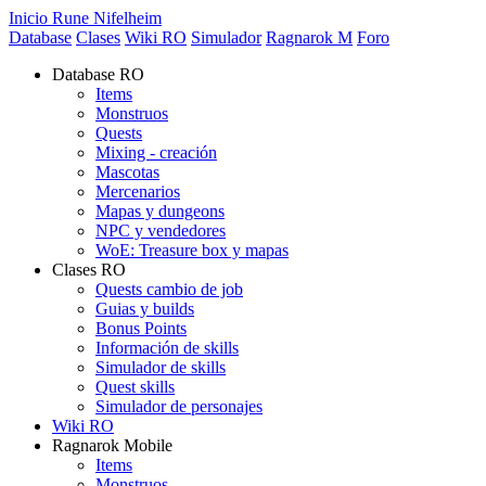
Inicio Rune Nifelheim
Database
Clases
Wiki RO
Simulador
Ragnarok M
Foro
Database RO
Items
Monstruos
Quests
Mixing - creación
Mascotas
Mercenarios
Mapas y dungeons
NPC y vendedores
WoE: Treasure box y mapas
Clases RO
Quests cambio de job
Guias y builds
Bonus Points
Información de skills
Simulador de skills
Quest skills
Simulador de personajes
Wiki RO
Ragnarok Mobile
Items
Monstruos