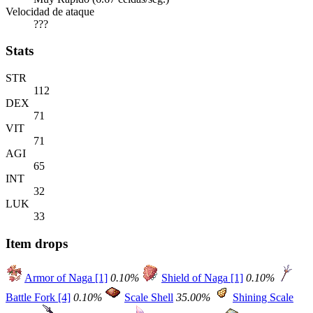
Velocidad de ataque
???
Stats
STR
112
DEX
71
VIT
71
AGI
65
INT
32
LUK
33
Item drops
Armor of Naga [1]
0.10%
Shield of Naga [1]
0.10%
Battle Fork [4]
0.10%
Scale Shell
35.00%
Shining Scale