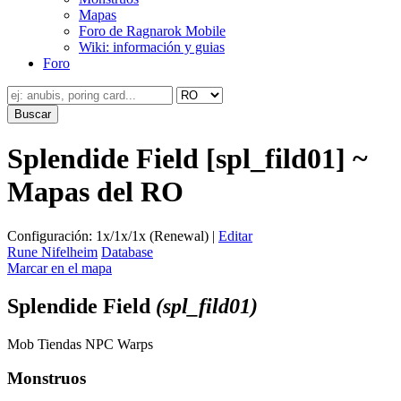
Mapas
Foro de Ragnarok Mobile
Wiki: información y guias
Foro
Splendide Field [spl_fild01] ~
Mapas del RO
Configuración: 1x/1x/1x (Renewal) |
Editar
Rune Nifelheim
Database
Marcar en el mapa
Splendide Field
(spl_fild01)
Mob
Tiendas
NPC
Warps
Monstruos