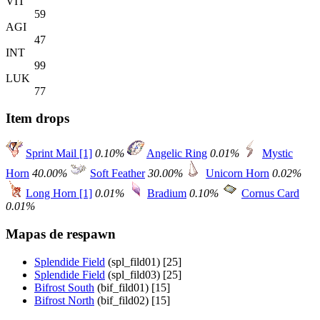
VIT
59
AGI
47
INT
99
LUK
77
Item drops
Sprint Mail [1]
0.10%
Angelic Ring
0.01%
Mystic
Horn
40.00%
Soft Feather
30.00%
Unicorn Horn
0.02%
Long Horn [1]
0.01%
Bradium
0.10%
Cornus Card
0.01%
Mapas de respawn
Splendide Field
(spl_fild01) [25]
Splendide Field
(spl_fild03) [25]
Bifrost South
(bif_fild01) [15]
Bifrost North
(bif_fild02) [15]