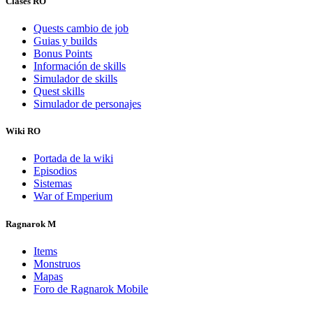
Clases RO
Quests cambio de job
Guias y builds
Bonus Points
Información de skills
Simulador de skills
Quest skills
Simulador de personajes
Wiki RO
Portada de la wiki
Episodios
Sistemas
War of Emperium
Ragnarok M
Items
Monstruos
Mapas
Foro de Ragnarok Mobile