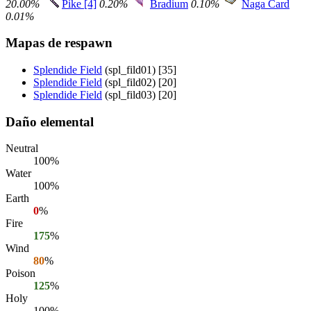
20.00%
Pike [4]
0.20%
Bradium
0.10%
Naga Card
0.01%
Mapas de respawn
Splendide Field
(spl_fild01) [35]
Splendide Field
(spl_fild02) [20]
Splendide Field
(spl_fild03) [20]
Daño elemental
Neutral
100%
Water
100%
Earth
0
%
Fire
175
%
Wind
80
%
Poison
125
%
Holy
100%