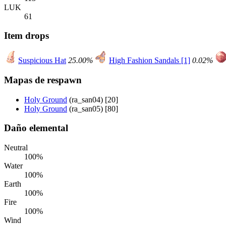
LUK
61
Item drops
Suspicious Hat
25.00%
High Fashion Sandals [1]
0.02%
Mapas de respawn
Holy Ground
(ra_san04) [20]
Holy Ground
(ra_san05) [80]
Daño elemental
Neutral
100%
Water
100%
Earth
100%
Fire
100%
Wind