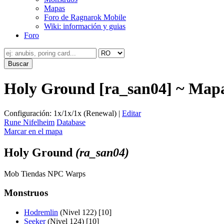
Mapas
Foro de Ragnarok Mobile
Wiki: información y guias
Foro
Holy Ground [ra_san04] ~ Map
Configuración: 1x/1x/1x (Renewal) |
Editar
Rune Nifelheim
Database
Marcar en el mapa
Holy Ground
(ra_san04)
Mob
Tiendas
NPC
Warps
Monstruos
Hodremlin
(Nivel 122) [10]
Seeker
(Nivel 124) [10]