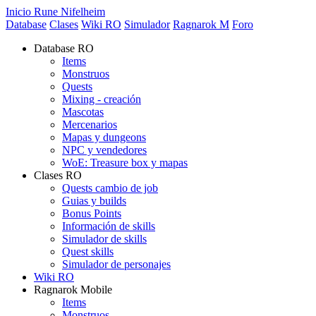
Inicio Rune Nifelheim
Database
Clases
Wiki RO
Simulador
Ragnarok M
Foro
Database RO
Items
Monstruos
Quests
Mixing - creación
Mascotas
Mercenarios
Mapas y dungeons
NPC y vendedores
WoE: Treasure box y mapas
Clases RO
Quests cambio de job
Guias y builds
Bonus Points
Información de skills
Simulador de skills
Quest skills
Simulador de personajes
Wiki RO
Ragnarok Mobile
Items
Monstruos