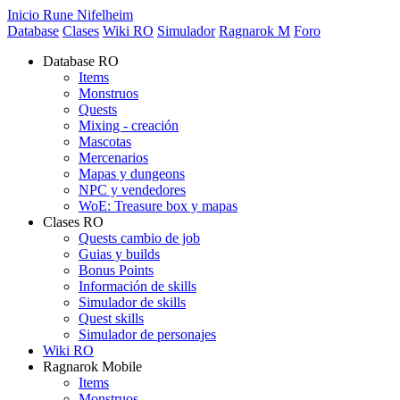
Inicio Rune Nifelheim
Database
Clases
Wiki RO
Simulador
Ragnarok M
Foro
Database RO
Items
Monstruos
Quests
Mixing - creación
Mascotas
Mercenarios
Mapas y dungeons
NPC y vendedores
WoE: Treasure box y mapas
Clases RO
Quests cambio de job
Guias y builds
Bonus Points
Información de skills
Simulador de skills
Quest skills
Simulador de personajes
Wiki RO
Ragnarok Mobile
Items
Monstruos