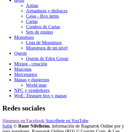
Items
Armas
Armaduras y disfraces
Cajas - Box items
Cartas
Combos de Cartas
Sets de equipo
Monstruos
Lista de Monstruos
Monstruos de mi nivel
Quests
Quests de Eden Group
Mixing - creación
Mascotas
Mercenarios
Mapas y dungeons
World map
NPC y vendedores
WoE: Treasure box y mapas
Redes sociales
Síguenos
en Facebook
Suscríbete
en YouTube
Subir
©
Rune Nifelheim
, información de Ragnarok Online por y
para jugadores. Ragnarok Online (RO) © Gravity Corp. & Lee