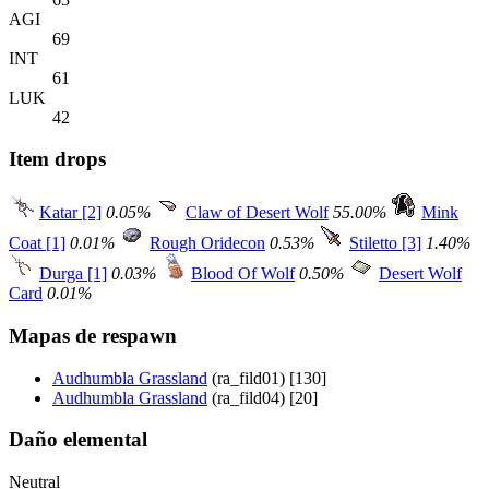
AGI
69
INT
61
LUK
42
Item drops
Katar [2]
0.05%
Claw of Desert Wolf
55.00%
Mink
Coat [1]
0.01%
Rough Oridecon
0.53%
Stiletto [3]
1.40%
Durga [1]
0.03%
Blood Of Wolf
0.50%
Desert Wolf
Card
0.01%
Mapas de respawn
Audhumbla Grassland
(ra_fild01) [130]
Audhumbla Grassland
(ra_fild04) [20]
Daño elemental
Neutral