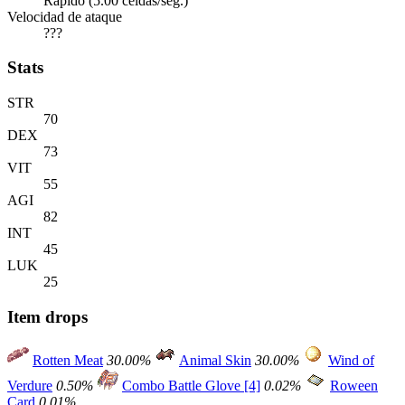
Rápido (5.00 celdas/seg.)
Velocidad de ataque
???
Stats
STR
70
DEX
73
VIT
55
AGI
82
INT
45
LUK
25
Item drops
Rotten Meat
30.00%
Animal Skin
30.00%
Wind of
Verdure
0.50%
Combo Battle Glove [4]
0.02%
Roween
Card
0.01%