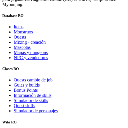
Myounjing.
Database RO
Items
Monstruos
Quests
Mixing - creación
Mascotas
Mapas y dungeons
NPC y vendedores
Clases RO
Quests cambio de job
Guias y builds
Bonus Points
Información de skills
Simulador de skills
Quest skills
Simulador de personajes
Wiki RO