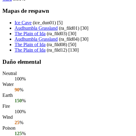
Mapas de respawn
Ice Cave
(ice_dun01) [5]
Audhumbla Grassland
(ra_fild01) [30]
The Plain of Ida
(ra_fild03) [30]
Audhumbla Grassland
(ra_fild04) [30]
The Plain of Ida
(ra_fild08) [50]
The Plain of Ida
(ra_fild12) [130]
Daño elemental
Neutral
100%
Water
90
%
Earth
150
%
Fire
100%
Wind
25
%
Poison
125
%