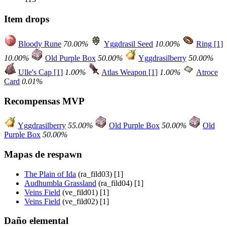
Item drops
Bloody Rune
70.00%
Yggdrasil Seed
10.00%
Ring [1]
10.00%
Old Purple Box
50.00%
Yggdrasilberry
50.00%
Ulle's Cap [1]
1.00%
Atlas Weapon [1]
1.00%
Atroce
Card
0.01%
Recompensas MVP
Yggdrasilberry
55.00%
Old Purple Box
50.00%
Old
Purple Box
50.00%
Mapas de respawn
The Plain of Ida
(ra_fild03) [1]
Audhumbla Grassland
(ra_fild04) [1]
Veins Field
(ve_fild01) [1]
Veins Field
(ve_fild02) [1]
Daño elemental