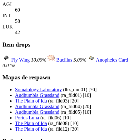
AGI
60
INT
58
LUK
42
Item drops
Fly Wing
10.00%
Bacillus
5.00%
Anopheles Card
0.01%
Mapas de respawn
Somatology Laboratory
(lhz_dun01) [70]
Audhumbla Grassland
(ra_fild01) [10]
The Plain of Ida
(ra_fild03) [20]
Audhumbla Grassland
(ra_fild04) [20]
Audhumbla Grassland
(ra_fild05) [10]
Portus Luna
(ra_fild06) [10]
The Plain of Ida
(ra_fild08) [10]
The Plain of Ida
(ra_fild12) [30]