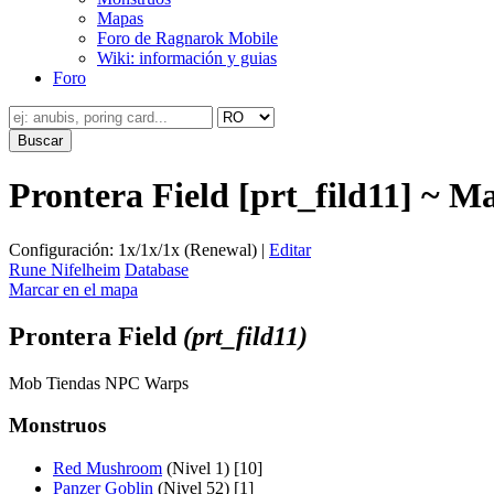
Mapas
Foro de Ragnarok Mobile
Wiki: información y guias
Foro
Prontera Field [prt_fild11] ~ M
Configuración: 1x/1x/1x (Renewal) |
Editar
Rune Nifelheim
Database
Marcar en el mapa
Prontera Field
(prt_fild11)
Mob
Tiendas
NPC
Warps
Monstruos
Red Mushroom
(Nivel 1) [10]
Panzer Goblin
(Nivel 52) [1]