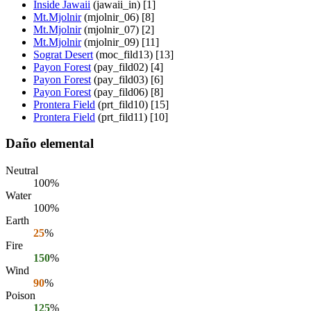
Inside Jawaii
(jawaii_in) [1]
Mt.Mjolnir
(mjolnir_06) [8]
Mt.Mjolnir
(mjolnir_07) [2]
Mt.Mjolnir
(mjolnir_09) [11]
Sograt Desert
(moc_fild13) [13]
Payon Forest
(pay_fild02) [4]
Payon Forest
(pay_fild03) [6]
Payon Forest
(pay_fild06) [8]
Prontera Field
(prt_fild10) [15]
Prontera Field
(prt_fild11) [10]
Daño elemental
Neutral
100%
Water
100%
Earth
25
%
Fire
150
%
Wind
90
%
Poison
125
%