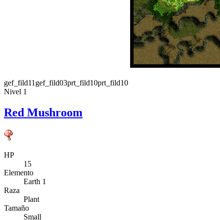
gef_fild11
gef_fild03
prt_fild10
prt_fild10
Nivel 1
Red Mushroom
HP
15
Elemento
Earth 1
Raza
Plant
Tamaño
Small