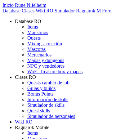
Inicio Rune Nifelheim
Database
Clases
Wiki RO
Simulador
Ragnarok M
Foro
Database RO
Items
Monstruos
Quests
Mixing - creación
Mascotas
Mercenarios
Mapas y dungeons
NPC y vendedores
WoE: Treasure box y mapas
Clases RO
Quests cambio de job
Guias y builds
Bonus Points
Información de skills
Simulador de skills
Quest skills
Simulador de personajes
Wiki RO
Ragnarok Mobile
Items
Monstruos