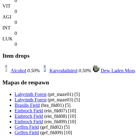
0
VIT
0
AGI
0
INT
0
LUK
0
Item drops
Alcohol
0.50%
Karvodailnirol
0.50%
Dew Laden Moss
Mapas de respawn
Labyrinth Forest
(prt_maze01) [5]
Labyrinth Forest
(prt_maze03) [5]
Brasilis Field
(bra_fild01) [5]
Einbroch Field
(ein_fild07) [10]
Einbroch Field
(ein_fild08) [10]
Einbroch Field
(ein_fild09) [10]
Geffen Field
(gef_fild02) [5]
Geffen Field
(gef_fild09) [10]