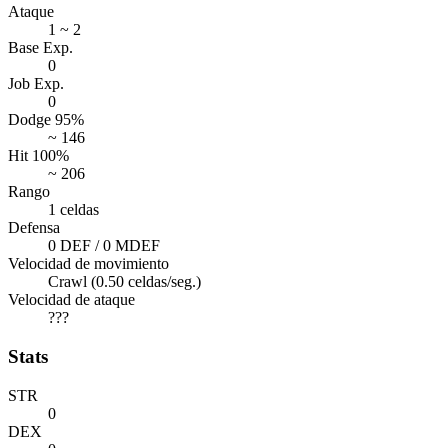
Ataque
1 ~ 2
Base Exp.
0
Job Exp.
0
Dodge 95%
~ 146
Hit 100%
~ 206
Rango
1 celdas
Defensa
0 DEF / 0 MDEF
Velocidad de movimiento
Crawl (0.50 celdas/seg.)
Velocidad de ataque
???
Stats
STR
0
DEX