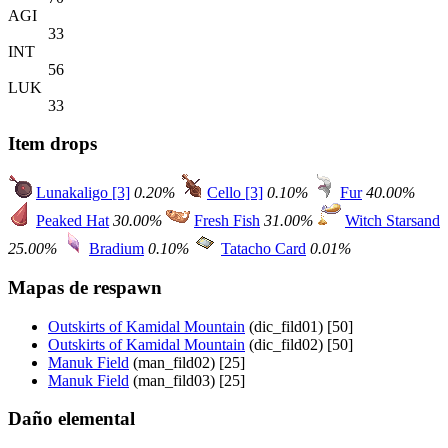
AGI
33
INT
56
LUK
33
Item drops
Lunakaligo [3]
0.20%
Cello [3]
0.10%
Fur
40.00%
Peaked Hat
30.00%
Fresh Fish
31.00%
Witch Starsand
25.00%
Bradium
0.10%
Tatacho Card
0.01%
Mapas de respawn
Outskirts of Kamidal Mountain
(dic_fild01) [50]
Outskirts of Kamidal Mountain
(dic_fild02) [50]
Manuk Field
(man_fild02) [25]
Manuk Field
(man_fild03) [25]
Daño elemental