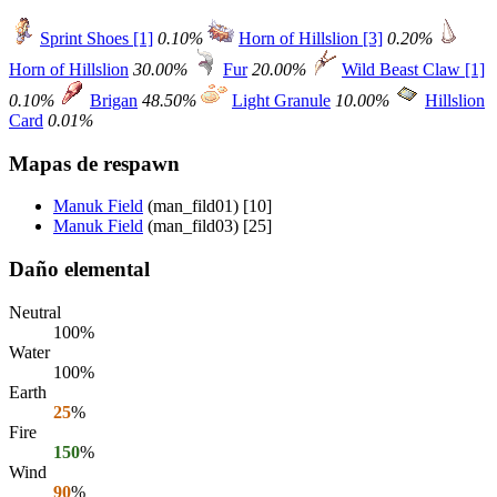
Sprint Shoes [1]
0.10%
Horn of Hillslion [3]
0.20%
Horn of Hillslion
30.00%
Fur
20.00%
Wild Beast Claw [1]
0.10%
Brigan
48.50%
Light Granule
10.00%
Hillslion
Card
0.01%
Mapas de respawn
Manuk Field
(man_fild01) [10]
Manuk Field
(man_fild03) [25]
Daño elemental
Neutral
100%
Water
100%
Earth
25
%
Fire
150
%
Wind
90
%