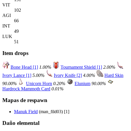
VIT
102
AGI
66
INT
49
LUK
51
Item drops
Bone Head [1]
1.00%
Tournament Shield [1]
2.00%
Ivory Lance [1]
5.00%
Ivory Knife [2]
4.00%
Hard Skin
90.00%
Unicorn Horn
0.20%
Elunium
90.00%
Hardrock Mammoth Card
0.01%
Mapas de respawn
Manuk Field
(man_fild03) [1]
Daño elemental