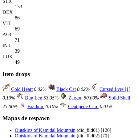
STR
133
DEX
86
VIT
69
AGI
71
INT
39
LUK
49
Item drops
Cold Heart
0.02%
Black Cat
0.02%
Cursed Lyre [1]
0.10%
Bug Leg
53.35%
Zargon
50.00%
Solid Shell
25.00%
Bradium
0.10%
Centipede Card
0.01%
Mapas de respawn
Outskirts of Kamidal Mountain
(dic_fild01) [120]
Outskirts of Kamidal Mountain
(dic_fild02) [70]