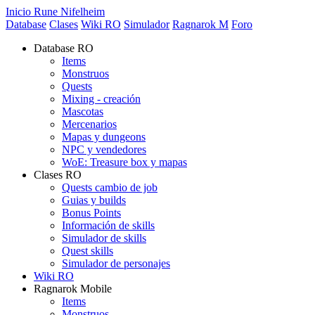
Inicio Rune Nifelheim
Database
Clases
Wiki RO
Simulador
Ragnarok M
Foro
Database RO
Items
Monstruos
Quests
Mixing - creación
Mascotas
Mercenarios
Mapas y dungeons
NPC y vendedores
WoE: Treasure box y mapas
Clases RO
Quests cambio de job
Guias y builds
Bonus Points
Información de skills
Simulador de skills
Quest skills
Simulador de personajes
Wiki RO
Ragnarok Mobile
Items
Monstruos