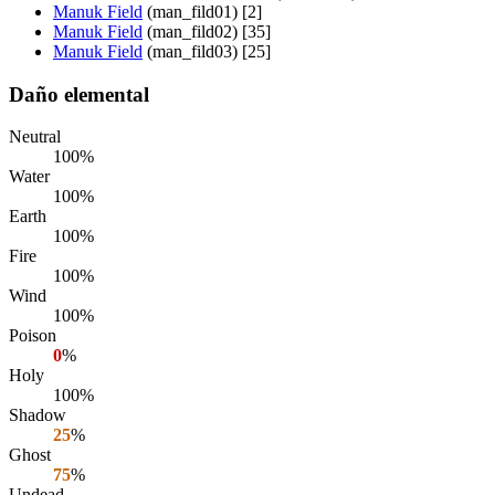
Manuk Field
(man_fild01) [2]
Manuk Field
(man_fild02) [35]
Manuk Field
(man_fild03) [25]
Daño elemental
Neutral
100%
Water
100%
Earth
100%
Fire
100%
Wind
100%
Poison
0
%
Holy
100%
Shadow
25
%
Ghost
75
%
Undead