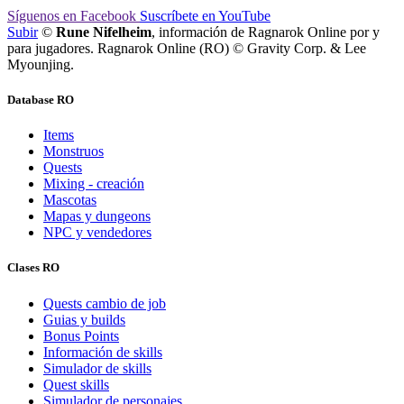
Síguenos
en Facebook
Suscríbete
en YouTube
Subir
©
Rune Nifelheim
, información de Ragnarok Online por y
para jugadores. Ragnarok Online (RO) © Gravity Corp. & Lee
Myounjing.
Database RO
Items
Monstruos
Quests
Mixing - creación
Mascotas
Mapas y dungeons
NPC y vendedores
Clases RO
Quests cambio de job
Guias y builds
Bonus Points
Información de skills
Simulador de skills
Quest skills
Simulador de personajes