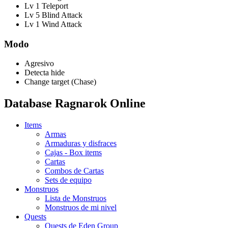
Lv 1 Teleport
Lv 5 Blind Attack
Lv 1 Wind Attack
Modo
Agresivo
Detecta hide
Change target (Chase)
Database Ragnarok Online
Items
Armas
Armaduras y disfraces
Cajas - Box items
Cartas
Combos de Cartas
Sets de equipo
Monstruos
Lista de Monstruos
Monstruos de mi nivel
Quests
Quests de Eden Group