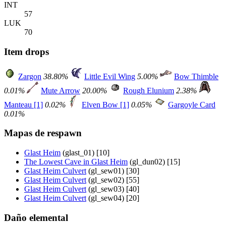
INT
57
LUK
70
Item drops
Zargon
38.80%
Little Evil Wing
5.00%
Bow Thimble
0.01%
Mute Arrow
20.00%
Rough Elunium
2.38%
Manteau [1]
0.02%
Elven Bow [1]
0.05%
Gargoyle Card
0.01%
Mapas de respawn
Glast Heim
(glast_01) [10]
The Lowest Cave in Glast Heim
(gl_dun02) [15]
Glast Heim Culvert
(gl_sew01) [30]
Glast Heim Culvert
(gl_sew02) [55]
Glast Heim Culvert
(gl_sew03) [40]
Glast Heim Culvert
(gl_sew04) [20]
Daño elemental