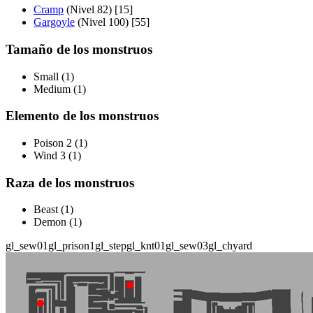
Cramp
(Nivel 82) [15]
Gargoyle
(Nivel 100) [55]
Tamaño de los monstruos
Small (1)
Medium (1)
Elemento de los monstruos
Poison 2 (1)
Wind 3 (1)
Raza de los monstruos
Beast (1)
Demon (1)
gl_sew01
gl_prison1
gl_step
gl_knt01
gl_sew03
gl_chyard