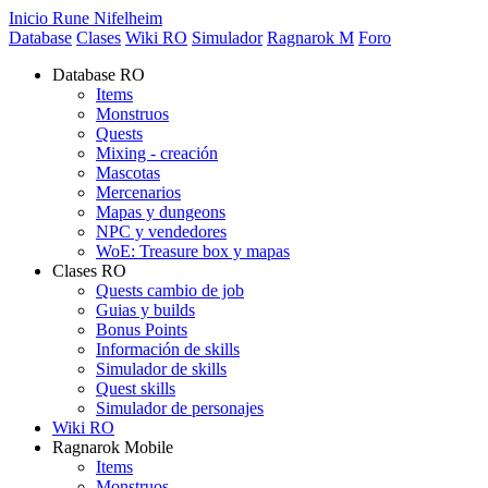
Inicio Rune Nifelheim
Database
Clases
Wiki RO
Simulador
Ragnarok M
Foro
Database RO
Items
Monstruos
Quests
Mixing - creación
Mascotas
Mercenarios
Mapas y dungeons
NPC y vendedores
WoE: Treasure box y mapas
Clases RO
Quests cambio de job
Guias y builds
Bonus Points
Información de skills
Simulador de skills
Quest skills
Simulador de personajes
Wiki RO
Ragnarok Mobile
Items
Monstruos