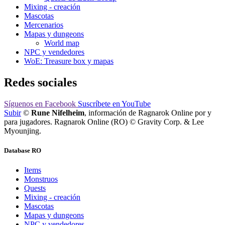
Mixing - creación
Mascotas
Mercenarios
Mapas y dungeons
World map
NPC y vendedores
WoE: Treasure box y mapas
Redes sociales
Síguenos
en Facebook
Suscríbete
en YouTube
Subir
©
Rune Nifelheim
, información de Ragnarok Online por y
para jugadores. Ragnarok Online (RO) © Gravity Corp. & Lee
Myounjing.
Database RO
Items
Monstruos
Quests
Mixing - creación
Mascotas
Mapas y dungeons
NPC y vendedores