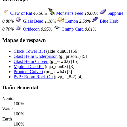
Claw of Rat
46.56%
Monster's Feed
10.00%
Sapphire
0.80%
Glass Bead
1.10%
Lemon
2.50%
Blue Herb
0.70%
Oridecon
0.95%
Cramp Card
0.01%
Mapas de respawn
Clock Tower B3f
(alde_dun03) [56]
Glast Heim Underprison
(gl_prison1) [5]
Glast Heim Culvert
(gl_sew02) [15]
Mjolnir Dead Pit
(mjo_dun03) [3]
Prontera Culvert
(prt_sewb4) [5]
PvP : Room Rock On
(pvp_n_8-2) [4]
Daño elemental
Neutral
100%
Water
100%
Earth
100%