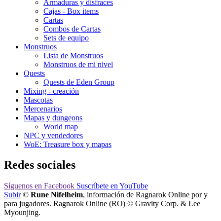
Armaduras y disfraces
Cajas - Box items
Cartas
Combos de Cartas
Sets de equipo
Monstruos
Lista de Monstruos
Monstruos de mi nivel
Quests
Quests de Eden Group
Mixing - creación
Mascotas
Mercenarios
Mapas y dungeons
World map
NPC y vendedores
WoE: Treasure box y mapas
Redes sociales
Síguenos
en Facebook
Suscríbete
en YouTube
Subir
©
Rune Nifelheim
, información de Ragnarok Online por y
para jugadores. Ragnarok Online (RO) © Gravity Corp. & Lee
Myounjing.