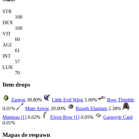
STR
100
DEX
100
VIT
60
AGI
61
INT
57
LUK
70
Item drops
Zargon
38.80%
Little Evil Wing
5.00%
Bow Thimble
0.01%
Mute Arrow
20.00%
Rough Elunium
2.38%
Manteau [1]
0.02%
Elven Bow [1]
0.05%
Gargoyle Card
0.01%
Mapas de respawn