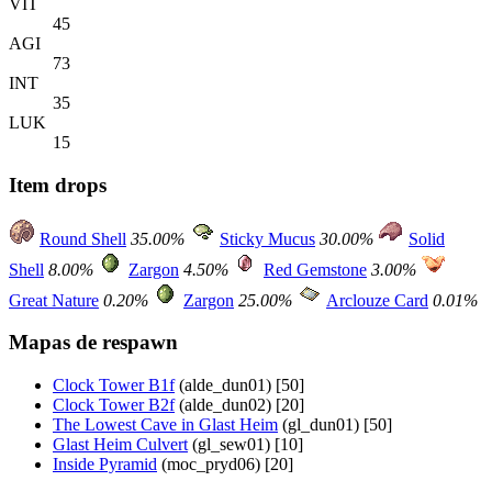
VIT
45
AGI
73
INT
35
LUK
15
Item drops
Round Shell
35.00%
Sticky Mucus
30.00%
Solid
Shell
8.00%
Zargon
4.50%
Red Gemstone
3.00%
Great Nature
0.20%
Zargon
25.00%
Arclouze Card
0.01%
Mapas de respawn
Clock Tower B1f
(alde_dun01) [50]
Clock Tower B2f
(alde_dun02) [20]
The Lowest Cave in Glast Heim
(gl_dun01) [50]
Glast Heim Culvert
(gl_sew01) [10]
Inside Pyramid
(moc_pryd06) [20]