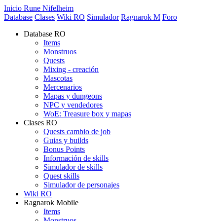
Inicio Rune Nifelheim
Database
Clases
Wiki RO
Simulador
Ragnarok M
Foro
Database RO
Items
Monstruos
Quests
Mixing - creación
Mascotas
Mercenarios
Mapas y dungeons
NPC y vendedores
WoE: Treasure box y mapas
Clases RO
Quests cambio de job
Guias y builds
Bonus Points
Información de skills
Simulador de skills
Quest skills
Simulador de personajes
Wiki RO
Ragnarok Mobile
Items
Monstruos