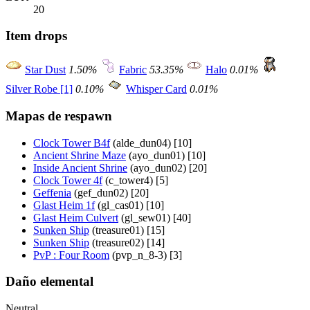
20
Item drops
Star Dust
1.50%
Fabric
53.35%
Halo
0.01%
Silver Robe [1]
0.10%
Whisper Card
0.01%
Mapas de respawn
Clock Tower B4f
(alde_dun04) [10]
Ancient Shrine Maze
(ayo_dun01) [10]
Inside Ancient Shrine
(ayo_dun02) [20]
Clock Tower 4f
(c_tower4) [5]
Geffenia
(gef_dun02) [20]
Glast Heim 1f
(gl_cas01) [10]
Glast Heim Culvert
(gl_sew01) [40]
Sunken Ship
(treasure01) [15]
Sunken Ship
(treasure02) [14]
PvP : Four Room
(pvp_n_8-3) [3]
Daño elemental
Neutral