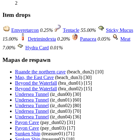
2
Item drops
Emveretarcon
0.25%
Tentacle
55.00%
Sticky Mucus
15.00%
Detrimindexta
0.20%
Panacea
0.05%
Meat
7.00%
Hydra Card
0.01%
Mapas de respawn
Ruande the northern cave
(beach_dun2) [10]
Mao, the East Cave
(beach_dun3) [30]
Beyond the Waterfall
(bra_dun01) [15]
Beyond the Waterfall
(bra_dun02) [15]
Undersea Tunnel
(iz_dun00) [30]
Undersea Tunnel
(iz_dun01) [60]
Undersea Tunnel
(iz_dun02) [80]
Undersea Tunnel
(iz_dun03) [70]
Undersea Tunnel
(iz_dun04) [36]
Payon Cave
(pay_dun02) [31]
Payon Cave
(pay_dun03) [17]
Sunken Ship
(treasure01) [71]
Sunken Ship
(treasure02) [18]