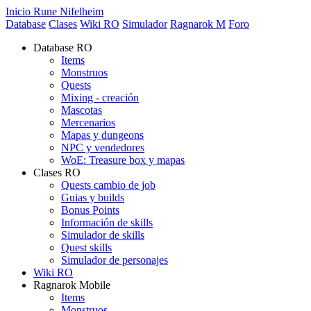
Inicio Rune Nifelheim
Database
Clases
Wiki RO
Simulador
Ragnarok M
Foro
Database RO
Items
Monstruos
Quests
Mixing - creación
Mascotas
Mercenarios
Mapas y dungeons
NPC y vendedores
WoE: Treasure box y mapas
Clases RO
Quests cambio de job
Guias y builds
Bonus Points
Información de skills
Simulador de skills
Quest skills
Simulador de personajes
Wiki RO
Ragnarok Mobile
Items
Monstruos