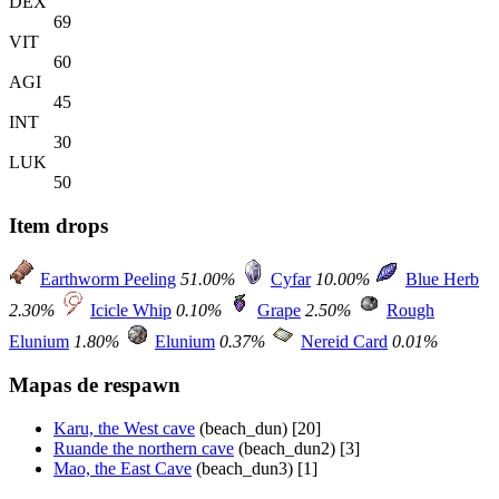
DEX
69
VIT
60
AGI
45
INT
30
LUK
50
Item drops
Earthworm Peeling
51.00%
Cyfar
10.00%
Blue Herb
2.30%
Icicle Whip
0.10%
Grape
2.50%
Rough
Elunium
1.80%
Elunium
0.37%
Nereid Card
0.01%
Mapas de respawn
Karu, the West cave
(beach_dun) [20]
Ruande the northern cave
(beach_dun2) [3]
Mao, the East Cave
(beach_dun3) [1]