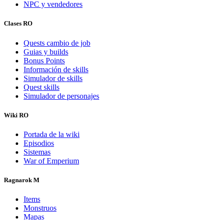
NPC y vendedores
Clases RO
Quests cambio de job
Guias y builds
Bonus Points
Información de skills
Simulador de skills
Quest skills
Simulador de personajes
Wiki RO
Portada de la wiki
Episodios
Sistemas
War of Emperium
Ragnarok M
Items
Monstruos
Mapas