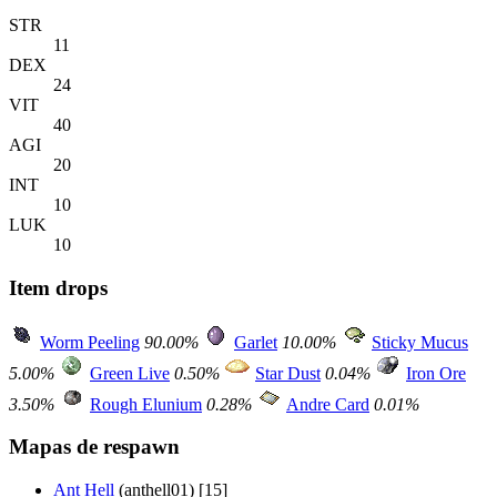
STR
11
DEX
24
VIT
40
AGI
20
INT
10
LUK
10
Item drops
Worm Peeling
90.00%
Garlet
10.00%
Sticky Mucus
5.00%
Green Live
0.50%
Star Dust
0.04%
Iron Ore
3.50%
Rough Elunium
0.28%
Andre Card
0.01%
Mapas de respawn
Ant Hell
(anthell01) [15]