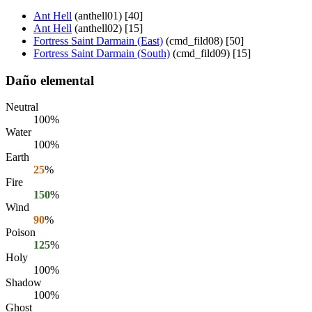
Ant Hell
(anthell01) [40]
Ant Hell
(anthell02) [15]
Fortress Saint Darmain (East)
(cmd_fild08) [50]
Fortress Saint Darmain (South)
(cmd_fild09) [15]
Daño elemental
Neutral
100%
Water
100%
Earth
25
%
Fire
150
%
Wind
90
%
Poison
125
%
Holy
100%
Shadow
100%
Ghost