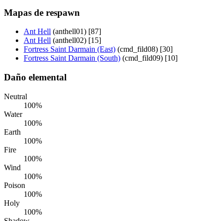
Mapas de respawn
Ant Hell
(anthell01) [87]
Ant Hell
(anthell02) [15]
Fortress Saint Darmain (East)
(cmd_fild08) [30]
Fortress Saint Darmain (South)
(cmd_fild09) [10]
Daño elemental
Neutral
100%
Water
100%
Earth
100%
Fire
100%
Wind
100%
Poison
100%
Holy
100%
Shadow