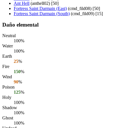
Ant Hell
(anthell02) [50]
Fortress Saint Darmain (East)
(cmd_fild08) [50]
Fortress Saint Darmain (South)
(cmd_fild09) [15]
Daño elemental
Neutral
100%
Water
100%
Earth
25
%
Fire
150
%
Wind
90
%
Poison
125
%
Holy
100%
Shadow
100%
Ghost
100%