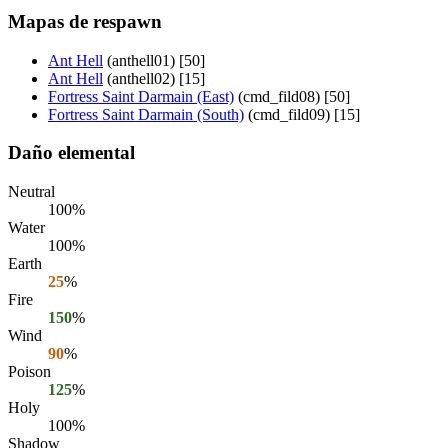
Mapas de respawn
Ant Hell
(anthell01) [50]
Ant Hell
(anthell02) [15]
Fortress Saint Darmain (East)
(cmd_fild08) [50]
Fortress Saint Darmain (South)
(cmd_fild09) [15]
Daño elemental
Neutral
100%
Water
100%
Earth
25
%
Fire
150
%
Wind
90
%
Poison
125
%
Holy
100%
Shadow