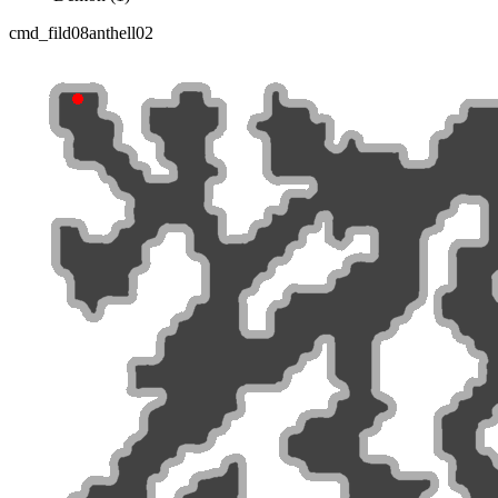
cmd_fild08
anthell02