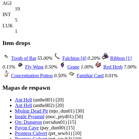
AGI
19
INT
5
LUK
1
Item drops
Tooth of Bat
55.00%
Falchion [4]
0.20%
Ribbon [1]
0.15%
Fly Wing
0.50%
Grape
1.00%
Red Herb
7.00%
Concentration Potion
0.50%
Familiar Card
0.01%
Mapas de respawn
Ant Hell
(anthell01) [20]
Ant Hell
(anthell02) [20]
Mjolnir Dead Pit
(mjo_dun01) [30]
Inside Pyramid
(moc_pryd01) [50]
Orc Dungeon
(orcsdun01) [15]
Payon Cave
(pay_dun00) [15]
Prontera Culvert
(prt_sewb1) [10]
Prontera Culvert
(prt_sewb2) [10]