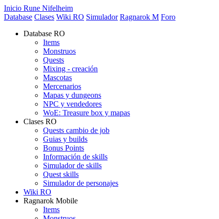
Inicio Rune Nifelheim
Database
Clases
Wiki RO
Simulador
Ragnarok M
Foro
Database RO
Items
Monstruos
Quests
Mixing - creación
Mascotas
Mercenarios
Mapas y dungeons
NPC y vendedores
WoE: Treasure box y mapas
Clases RO
Quests cambio de job
Guias y builds
Bonus Points
Información de skills
Simulador de skills
Quest skills
Simulador de personajes
Wiki RO
Ragnarok Mobile
Items
Monstruos