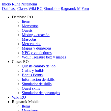
Inicio Rune Nifelheim
Database
Clases
Wiki RO
Simulador
Ragnarok M
Foro
Database RO
Items
Monstruos
Quests
Mixing - creación
Mascotas
Mercenarios
Mapas y dungeons
NPC y vendedores
WoE: Treasure box y mapas
Clases RO
Quests cambio de job
Guias y builds
Bonus Points
Información de skills
Simulador de skills
Quest skills
Simulador de personajes
Wiki RO
Ragnarok Mobile
Items
Monstruos