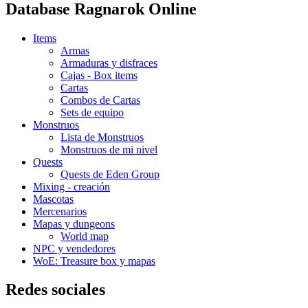
Database Ragnarok Online
Items
Armas
Armaduras y disfraces
Cajas - Box items
Cartas
Combos de Cartas
Sets de equipo
Monstruos
Lista de Monstruos
Monstruos de mi nivel
Quests
Quests de Eden Group
Mixing - creación
Mascotas
Mercenarios
Mapas y dungeons
World map
NPC y vendedores
WoE: Treasure box y mapas
Redes sociales