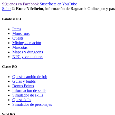
Síguenos
en Facebook
Suscríbete
en YouTube
Subir
©
Rune Nifelheim
, información de Ragnarok Online por y pa
Database RO
Items
Monstruos
Quests
Mixing - creación
Mascotas
Mapas y dungeons
NPC y vendedores
Clases RO
Quests cambio de job
Guias y builds
Bonus Points
Información de skills
Simulador de skills
Quest skills
Simulador de personajes
Wiki RO