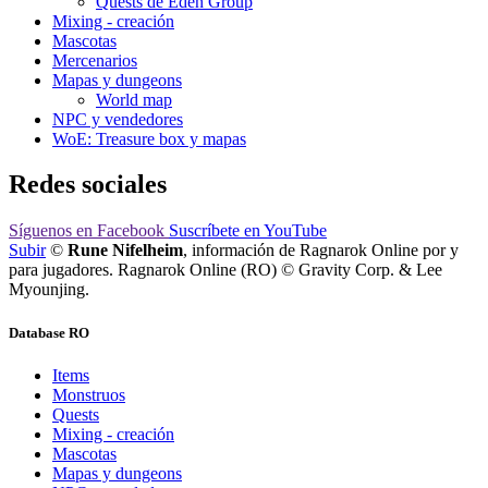
Quests de Eden Group
Mixing - creación
Mascotas
Mercenarios
Mapas y dungeons
World map
NPC y vendedores
WoE: Treasure box y mapas
Redes sociales
Síguenos
en Facebook
Suscríbete
en YouTube
Subir
©
Rune Nifelheim
, información de Ragnarok Online por y
para jugadores. Ragnarok Online (RO) © Gravity Corp. & Lee
Myounjing.
Database RO
Items
Monstruos
Quests
Mixing - creación
Mascotas
Mapas y dungeons