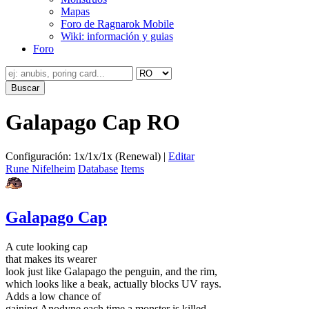
Mapas
Foro de Ragnarok Mobile
Wiki: información y guias
Foro
Galapago Cap RO
Configuración: 1x/1x/1x (Renewal) |
Editar
Rune Nifelheim
Database
Items
Galapago Cap
A cute looking cap
that makes its wearer
look just like Galapago the penguin, and the rim,
which looks like a beak, actually blocks UV rays.
Adds a low chance of
gaining Anodyne each time a monster is killed.