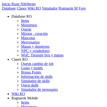
Inicio Rune Nifelheim
Database
Clases
Wiki RO
Simulador
Ragnarok M
Foro
Database RO
Items
Monstruos
Quests
Mixing - creación
Mascotas
Mercenarios
Mapas y dungeons
NPC y vendedores
WoE: Treasure box y mapas
Clases RO
Quests cambio de job
Guias y builds
Bonus Points
Información de skills
Simulador de skills
Quest skills
Simulador de personajes
Wiki RO
Ragnarok Mobile
Items
Monstruos