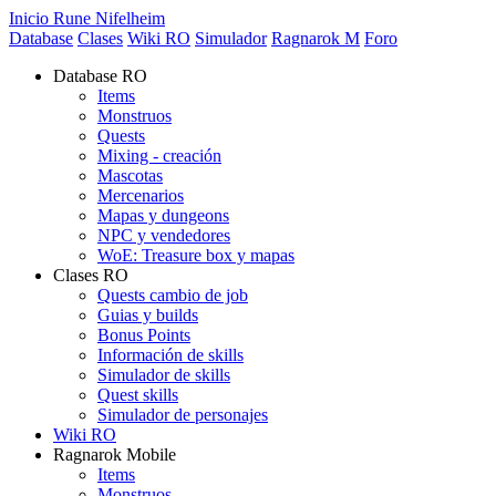
Inicio Rune Nifelheim
Database
Clases
Wiki RO
Simulador
Ragnarok M
Foro
Database RO
Items
Monstruos
Quests
Mixing - creación
Mascotas
Mercenarios
Mapas y dungeons
NPC y vendedores
WoE: Treasure box y mapas
Clases RO
Quests cambio de job
Guias y builds
Bonus Points
Información de skills
Simulador de skills
Quest skills
Simulador de personajes
Wiki RO
Ragnarok Mobile
Items
Monstruos