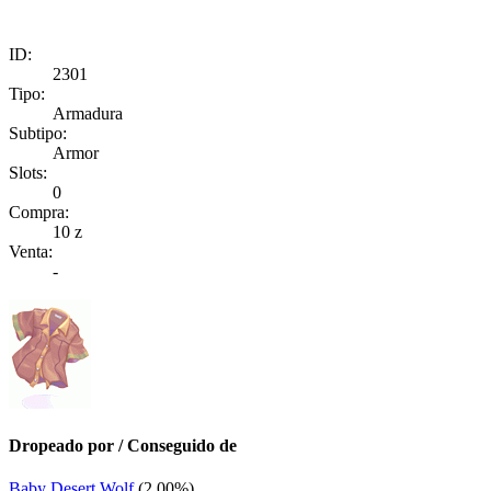
ID:
2301
Tipo:
Armadura
Subtipo:
Armor
Slots:
0
Compra:
10 z
Venta:
-
Dropeado por / Conseguido de
Baby Desert Wolf
(2.00%)