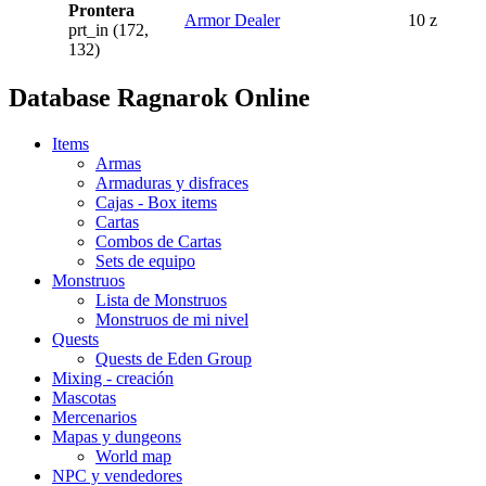
Prontera
Armor Dealer
10 z
prt_in (172,
132)
Database Ragnarok Online
Items
Armas
Armaduras y disfraces
Cajas - Box items
Cartas
Combos de Cartas
Sets de equipo
Monstruos
Lista de Monstruos
Monstruos de mi nivel
Quests
Quests de Eden Group
Mixing - creación
Mascotas
Mercenarios
Mapas y dungeons
World map
NPC y vendedores