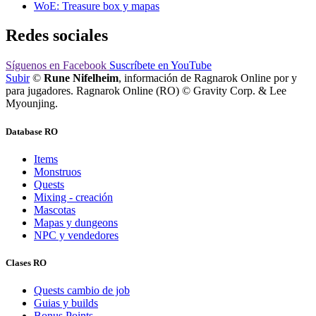
WoE: Treasure box y mapas
Redes sociales
Síguenos
en Facebook
Suscríbete
en YouTube
Subir
©
Rune Nifelheim
, información de Ragnarok Online por y
para jugadores. Ragnarok Online (RO) © Gravity Corp. & Lee
Myounjing.
Database RO
Items
Monstruos
Quests
Mixing - creación
Mascotas
Mapas y dungeons
NPC y vendedores
Clases RO
Quests cambio de job
Guias y builds
Bonus Points