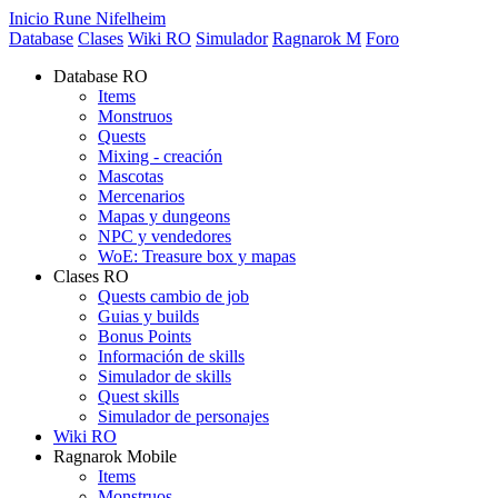
Inicio Rune Nifelheim
Database
Clases
Wiki RO
Simulador
Ragnarok M
Foro
Database RO
Items
Monstruos
Quests
Mixing - creación
Mascotas
Mercenarios
Mapas y dungeons
NPC y vendedores
WoE: Treasure box y mapas
Clases RO
Quests cambio de job
Guias y builds
Bonus Points
Información de skills
Simulador de skills
Quest skills
Simulador de personajes
Wiki RO
Ragnarok Mobile
Items
Monstruos