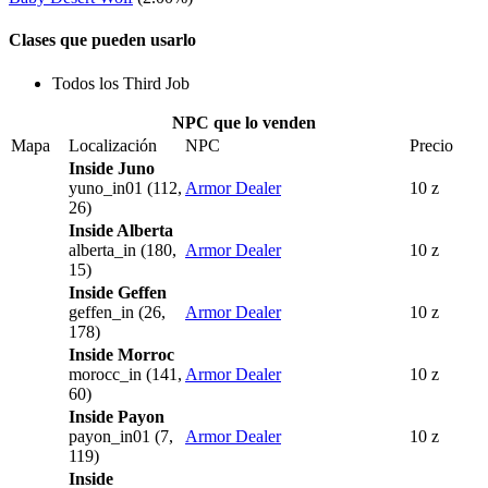
Clases que pueden usarlo
Todos los Third Job
NPC que lo venden
Mapa
Localización
NPC
Precio
Inside Juno
yuno_in01 (112,
Armor Dealer
10 z
26)
Inside Alberta
alberta_in (180,
Armor Dealer
10 z
15)
Inside Geffen
geffen_in (26,
Armor Dealer
10 z
178)
Inside Morroc
morocc_in (141,
Armor Dealer
10 z
60)
Inside Payon
payon_in01 (7,
Armor Dealer
10 z
119)
Inside