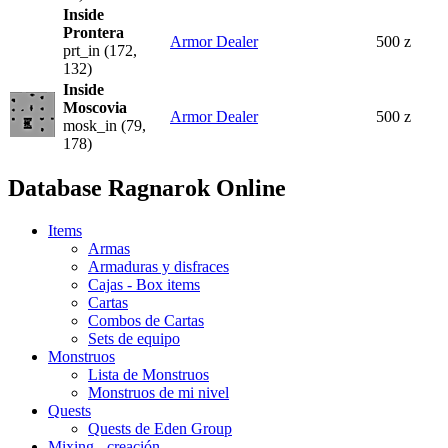
Inside
Prontera
Armor Dealer
500 z
prt_in (172,
132)
Inside
Moscovia
Armor Dealer
500 z
mosk_in (79,
178)
Database Ragnarok Online
Items
Armas
Armaduras y disfraces
Cajas - Box items
Cartas
Combos de Cartas
Sets de equipo
Monstruos
Lista de Monstruos
Monstruos de mi nivel
Quests
Quests de Eden Group
Mixing - creación