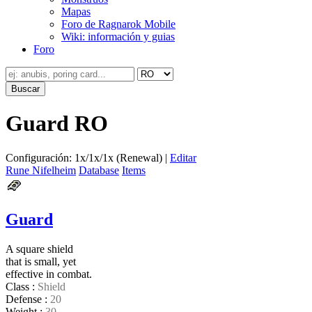
Mapas
Foro de Ragnarok Mobile
Wiki: información y guias
Foro
Guard RO
Configuración: 1x/1x/1x (Renewal) |
Editar
Rune Nifelheim
Database
Items
Guard
A square shield
that is small, yet
effective in combat.
Class :
Shield
Defense :
20
Weight :
30