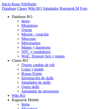
Inicio Rune Nifelheim
Database
Clases
Wiki RO
Simulador
Ragnarok M
Foro
Database RO
Items
Monstruos
Quests
Mixing - creación
Mascotas
Mercenarios
Mapas y dungeons
NPC y vendedores
WoE: Treasure box y mapas
Clases RO
Quests cambio de job
Guias y builds
Bonus Points
Información de skills
Simulador de skills
Quest skills
Simulador de personajes
Wiki RO
Ragnarok Mobile
Items
Monstruos