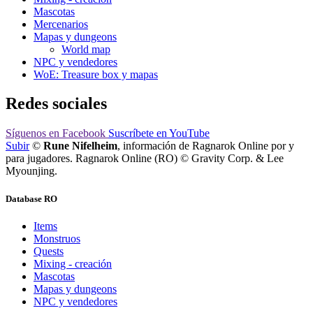
Mascotas
Mercenarios
Mapas y dungeons
World map
NPC y vendedores
WoE: Treasure box y mapas
Redes sociales
Síguenos
en Facebook
Suscríbete
en YouTube
Subir
©
Rune Nifelheim
, información de Ragnarok Online por y
para jugadores. Ragnarok Online (RO) © Gravity Corp. & Lee
Myounjing.
Database RO
Items
Monstruos
Quests
Mixing - creación
Mascotas
Mapas y dungeons
NPC y vendedores