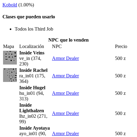
Kobold
(1.00%)
Clases que pueden usarlo
Todos los Third Job
NPC que lo venden
Mapa
Localización
NPC
Precio
Inside Veins
ve_in (374,
Armor Dealer
500 z
230)
Inside Rachel
ra_in01 (175,
Armor Dealer
500 z
364)
Inside Hugel
hu_in01 (94,
Armor Dealer
500 z
313)
Inside
Lighthalzen
Armor Dealer
500 z
lhz_in02 (271,
99)
Inside Ayotaya
ayo_in01 (90,
Armor Dealer
500 z