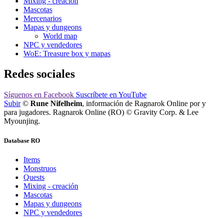
Mixing - creación
Mascotas
Mercenarios
Mapas y dungeons
World map
NPC y vendedores
WoE: Treasure box y mapas
Redes sociales
Síguenos
en Facebook
Suscríbete
en YouTube
Subir
©
Rune Nifelheim
, información de Ragnarok Online por y
para jugadores. Ragnarok Online (RO) © Gravity Corp. & Lee
Myounjing.
Database RO
Items
Monstruos
Quests
Mixing - creación
Mascotas
Mapas y dungeons
NPC y vendedores