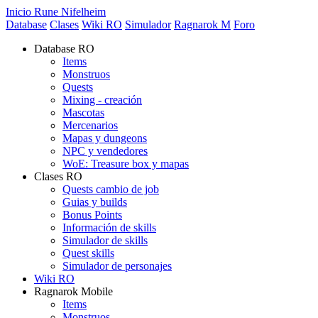
Inicio Rune Nifelheim
Database
Clases
Wiki RO
Simulador
Ragnarok M
Foro
Database RO
Items
Monstruos
Quests
Mixing - creación
Mascotas
Mercenarios
Mapas y dungeons
NPC y vendedores
WoE: Treasure box y mapas
Clases RO
Quests cambio de job
Guias y builds
Bonus Points
Información de skills
Simulador de skills
Quest skills
Simulador de personajes
Wiki RO
Ragnarok Mobile
Items
Monstruos