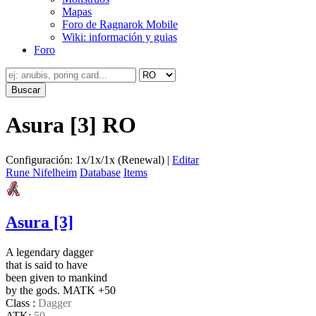
Mapas
Foro de Ragnarok Mobile
Wiki: información y guias
Foro
Asura [3] RO
Configuración: 1x/1x/1x (Renewal) |
Editar
Rune Nifelheim
Database
Items
Asura [3]
A legendary dagger
that is said to have
been given to mankind
by the gods. MATK +50
Class :
Dagger
ATK:
50