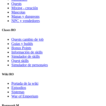
Quests
Mixing - creación
Mascotas
Mapas y dungeons
NPC y vendedores
Clases RO
Quests cambio de job
Guias y builds
Bonus Points
Información de skills
Simulador de skills
Quest skills
Simulador de personajes
Wiki RO
Portada de la wiki
Episodios
Sistemas
War of Emperium
Ragnarok M