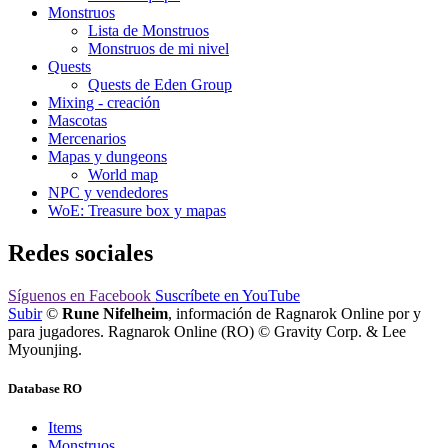
Monstruos
Lista de Monstruos
Monstruos de mi nivel
Quests
Quests de Eden Group
Mixing - creación
Mascotas
Mercenarios
Mapas y dungeons
World map
NPC y vendedores
WoE: Treasure box y mapas
Redes sociales
Síguenos
en Facebook
Suscríbete
en YouTube
Subir
©
Rune Nifelheim
, información de Ragnarok Online por y
para jugadores. Ragnarok Online (RO) © Gravity Corp. & Lee
Myounjing.
Database RO
Items
Monstruos