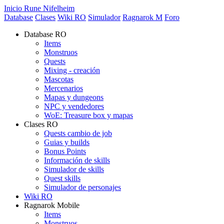
Inicio Rune Nifelheim
Database
Clases
Wiki RO
Simulador
Ragnarok M
Foro
Database RO
Items
Monstruos
Quests
Mixing - creación
Mascotas
Mercenarios
Mapas y dungeons
NPC y vendedores
WoE: Treasure box y mapas
Clases RO
Quests cambio de job
Guias y builds
Bonus Points
Información de skills
Simulador de skills
Quest skills
Simulador de personajes
Wiki RO
Ragnarok Mobile
Items
Monstruos