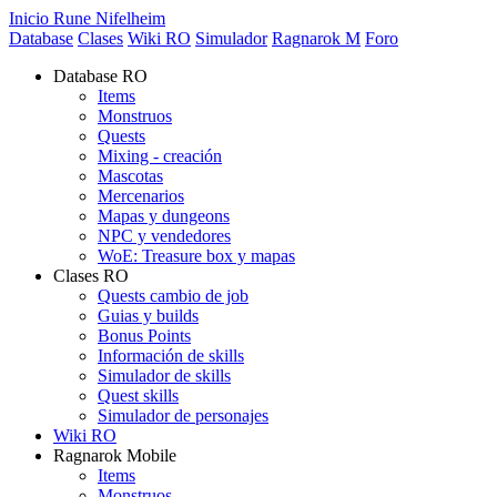
Inicio Rune Nifelheim
Database
Clases
Wiki RO
Simulador
Ragnarok M
Foro
Database RO
Items
Monstruos
Quests
Mixing - creación
Mascotas
Mercenarios
Mapas y dungeons
NPC y vendedores
WoE: Treasure box y mapas
Clases RO
Quests cambio de job
Guias y builds
Bonus Points
Información de skills
Simulador de skills
Quest skills
Simulador de personajes
Wiki RO
Ragnarok Mobile
Items
Monstruos